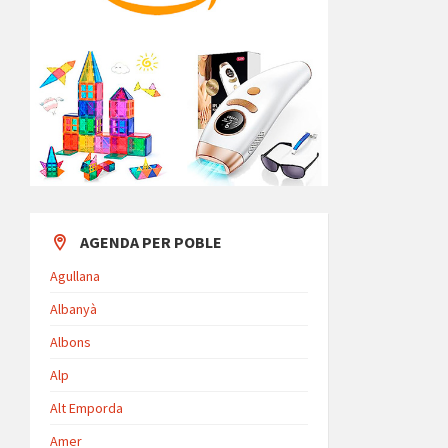
AGENDA PER POBLE
Agullana
Albanyà
Albons
Alp
Alt Emporda
Amer