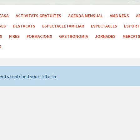
CASA
ACTIVITATS GRATUÏTES
AGENDA MENSUAL
AMB NENS
A
RES
DESTACATS
ESPECTACLE FAMILIAR
ESPECTACLES
ESPORT 
LS
FIRES
FORMACIONS
GASTRONOMIA
JORNADES
MERCAT
S
ents matched your criteria