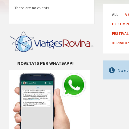
There are no events
ALL
A 
DE COMP
FESTIVA
XERRADE
NOVETATS PER WHATSAPP!
No ev