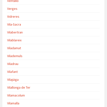
Ventalló
Verges
Vidreres
Vila-Sacra
Vilabertran
Vilablareix
Viladamat
Vilademuls
Viladrau
Vilafant
Vilajüiga
Vilallonga de Ter
Vilamacolum
Vilamalla