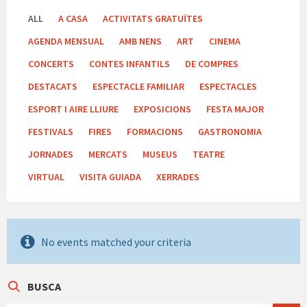
ALL
A CASA
ACTIVITATS GRATUÏTES
AGENDA MENSUAL
AMB NENS
ART
CINEMA
CONCERTS
CONTES INFANTILS
DE COMPRES
DESTACATS
ESPECTACLE FAMILIAR
ESPECTACLES
ESPORT I AIRE LLIURE
EXPOSICIONS
FESTA MAJOR
FESTIVALS
FIRES
FORMACIONS
GASTRONOMIA
JORNADES
MERCATS
MUSEUS
TEATRE
VIRTUAL
VISITA GUIADA
XERRADES
No events matched your criteria
BUSCA