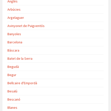
Anglès
Arbúcies
Argelaguer
Avinyonet de Puigventós
Banyoles
Barcelona
Bàscara
Batet de la Serra
Begudà
Begur
Bellcaire d'Empordà
Besalú
Bescanó
Blanes