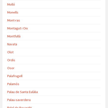
Molló
Monells
Mont-ras
Montagut i Oix
Montfullà
Navata
Olot
Ordis
Osor
Palafrugell
Palamós
Palau de Santa Eulàlia
Palau-saverdera
Palol de Revardit