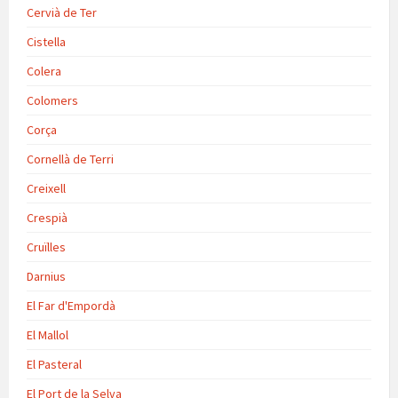
Cervià de Ter
Cistella
Colera
Colomers
Corça
Cornellà de Terri
Creixell
Crespià
Cruïlles
Darnius
El Far d'Empordà
El Mallol
El Pasteral
El Port de la Selva