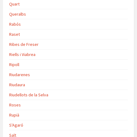
Quart
Queralbs
Rabós
Raset
Ribes de Freser
Riells i Viabrea
Ripoll
Riudarenes
Riudaura
Riudellots de la Selva
Roses
Rupià
S'Agaró
Salt