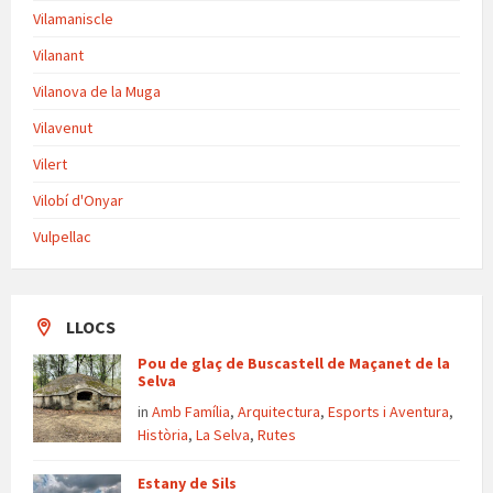
Vilamaniscle
Vilanant
Vilanova de la Muga
Vilavenut
Vilert
Vilobí d'Onyar
Vulpellac
LLOCS
Pou de glaç de Buscastell de Maçanet de la
Selva
in
Amb Família
,
Arquitectura
,
Esports i Aventura
,
Història
,
La Selva
,
Rutes
Estany de Sils