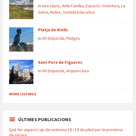
in
Aire Lliure
,
Amb Família
,
Esports i Aventura
,
La
Selva
,
Rutes
,
Sortida Educativa
Platja de Riells
in
Alt Empordà
,
Platges
Sant Pere de Figueres
in
Alt Empordà
,
Arquitectura
MORE LISTINGS
ÚLTIMES PUBLICACIONS
Què fer aquest cap de setmana 18 i 19 de juliol per la província
de Girona