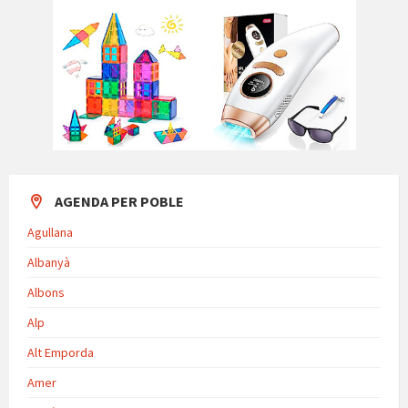
AGENDA PER POBLE
Agullana
Albanyà
Albons
Alp
Alt Emporda
Amer