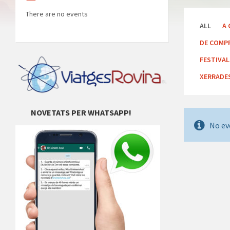
There are no events
ALL
A 
DE COMP
FESTIVA
XERRADE
NOVETATS PER WHATSAPP!
No ev