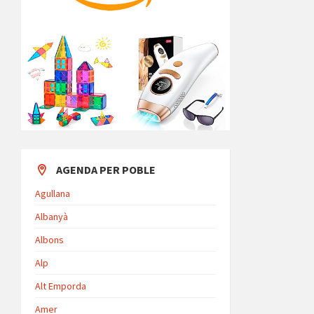
AGENDA PER POBLE
Agullana
Albanyà
Albons
Alp
Alt Emporda
Amer