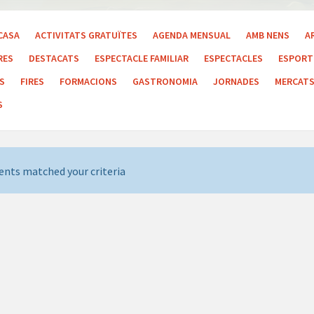
CASA
ACTIVITATS GRATUÏTES
AGENDA MENSUAL
AMB NENS
A
RES
DESTACATS
ESPECTACLE FAMILIAR
ESPECTACLES
ESPORT 
LS
FIRES
FORMACIONS
GASTRONOMIA
JORNADES
MERCAT
S
ents matched your criteria