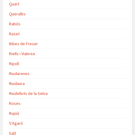
Quart
Queralbs
Rabós
Raset
Ribes de Freser
Riells i Viabrea
Ripoll
Riudarenes
Riudaura
Riudellots de la Selva
Roses
Rupià
S'Agaró
Salt