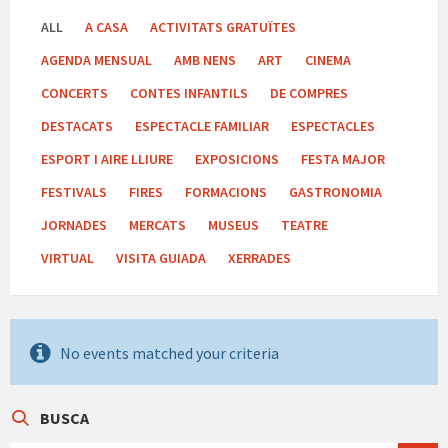
ALL
A CASA
ACTIVITATS GRATUÏTES
AGENDA MENSUAL
AMB NENS
ART
CINEMA
CONCERTS
CONTES INFANTILS
DE COMPRES
DESTACATS
ESPECTACLE FAMILIAR
ESPECTACLES
ESPORT I AIRE LLIURE
EXPOSICIONS
FESTA MAJOR
FESTIVALS
FIRES
FORMACIONS
GASTRONOMIA
JORNADES
MERCATS
MUSEUS
TEATRE
VIRTUAL
VISITA GUIADA
XERRADES
No events matched your criteria
BUSCA