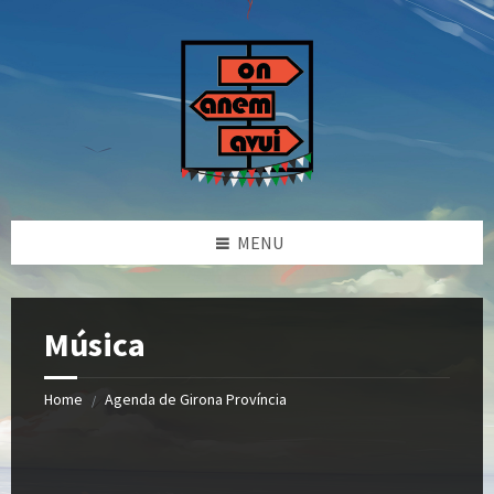
Skip
Skip
Skip
to
to
to
content
left
footer
sidebar
MENU
Música
Home
Agenda de Girona Província
/