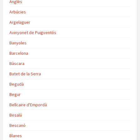
Anglès
Arbúcies
Argelaguer
Avinyonet de Puigventós
Banyoles
Barcelona
Bàscara
Batet de la Serra
Begudà
Begur
Bellcaire d'Empordà
Besalú
Bescanó
Blanes