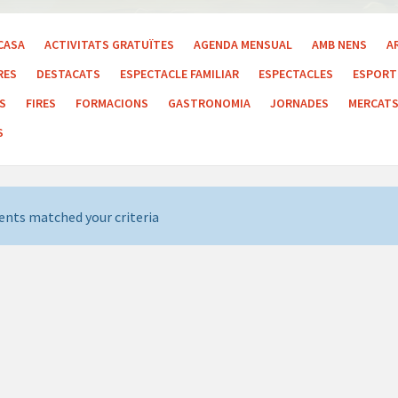
CASA
ACTIVITATS GRATUÏTES
AGENDA MENSUAL
AMB NENS
A
RES
DESTACATS
ESPECTACLE FAMILIAR
ESPECTACLES
ESPORT 
LS
FIRES
FORMACIONS
GASTRONOMIA
JORNADES
MERCAT
S
ents matched your criteria