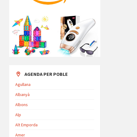
AGENDA PER POBLE
Agullana
Albanyà
Albons
Alp
Alt Emporda
Amer