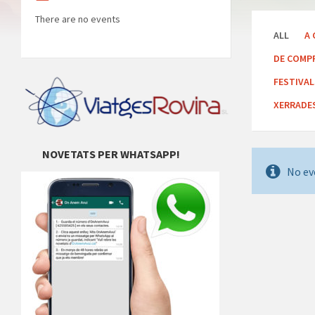
There are no events
ALL
A 
DE COMP
FESTIVA
XERRADE
NOVETATS PER WHATSAPP!
No ev