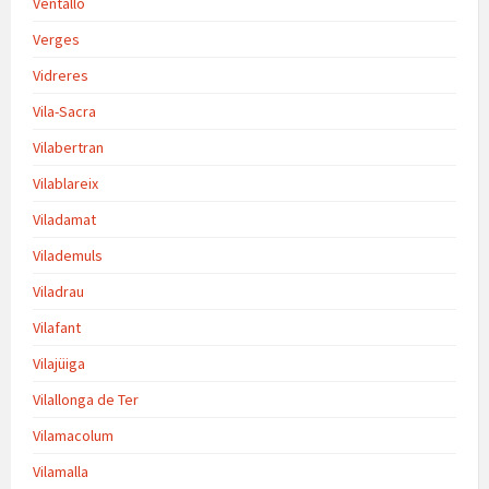
Ventalló
Verges
Vidreres
Vila-Sacra
Vilabertran
Vilablareix
Viladamat
Vilademuls
Viladrau
Vilafant
Vilajüiga
Vilallonga de Ter
Vilamacolum
Vilamalla