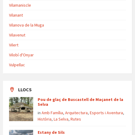
Vilamaniscle
Vilanant
Vilanova de la Muga
Vilavenut
Vilert
Vilobí d'Onyar
Vulpellac
LLOCS
Pou de glaç de Buscastell de Maçanet de la
Selva
in
Amb Família
,
Arquitectura
,
Esports i Aventura
,
Història
,
La Selva
,
Rutes
Estany de Sils