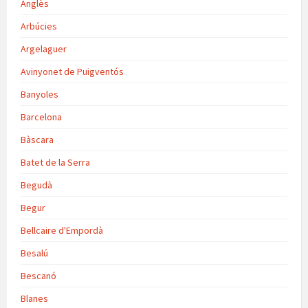
Anglès
Arbúcies
Argelaguer
Avinyonet de Puigventós
Banyoles
Barcelona
Bàscara
Batet de la Serra
Begudà
Begur
Bellcaire d'Empordà
Besalú
Bescanó
Blanes