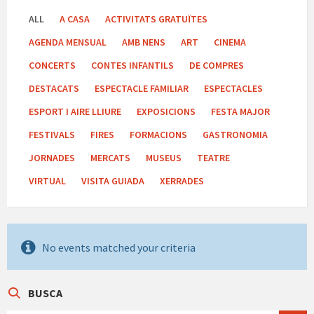
ALL
A CASA
ACTIVITATS GRATUÏTES
AGENDA MENSUAL
AMB NENS
ART
CINEMA
CONCERTS
CONTES INFANTILS
DE COMPRES
DESTACATS
ESPECTACLE FAMILIAR
ESPECTACLES
ESPORT I AIRE LLIURE
EXPOSICIONS
FESTA MAJOR
FESTIVALS
FIRES
FORMACIONS
GASTRONOMIA
JORNADES
MERCATS
MUSEUS
TEATRE
VIRTUAL
VISITA GUIADA
XERRADES
No events matched your criteria
BUSCA