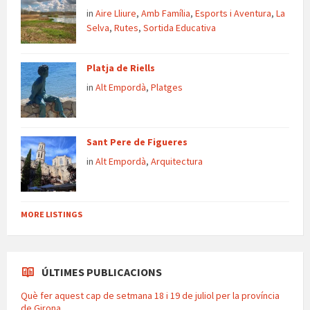
in
Aire Lliure
,
Amb Família
,
Esports i Aventura
,
La
Selva
,
Rutes
,
Sortida Educativa
Platja de Riells
in
Alt Empordà
,
Platges
Sant Pere de Figueres
in
Alt Empordà
,
Arquitectura
MORE LISTINGS
ÚLTIMES PUBLICACIONS
Què fer aquest cap de setmana 18 i 19 de juliol per la província
de Girona