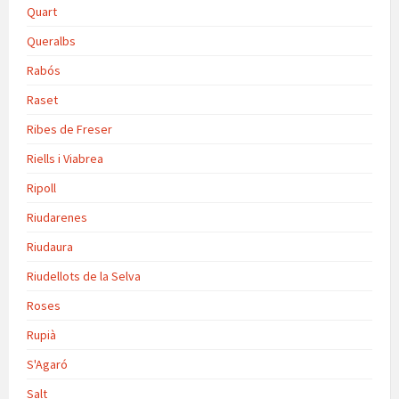
Quart
Queralbs
Rabós
Raset
Ribes de Freser
Riells i Viabrea
Ripoll
Riudarenes
Riudaura
Riudellots de la Selva
Roses
Rupià
S'Agaró
Salt