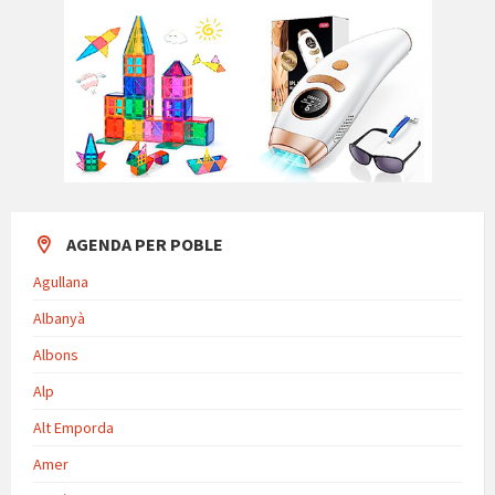
AGENDA PER POBLE
Agullana
Albanyà
Albons
Alp
Alt Emporda
Amer