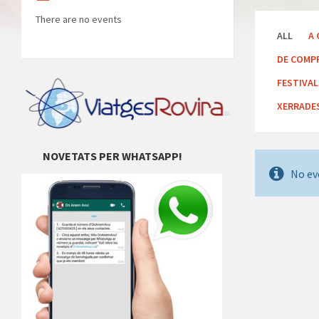
There are no events
ALL
A 
DE COMP
FESTIVA
XERRADE
NOVETATS PER WHATSAPP!
No ev