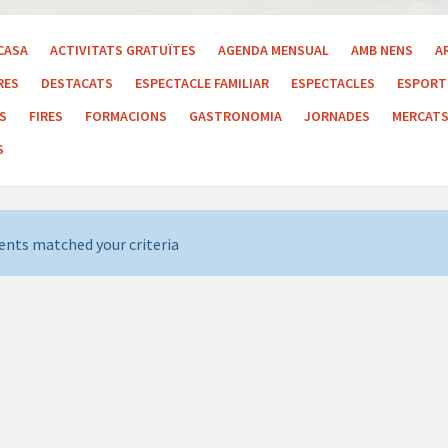
CASA
ACTIVITATS GRATUÏTES
AGENDA MENSUAL
AMB NENS
A
RES
DESTACATS
ESPECTACLE FAMILIAR
ESPECTACLES
ESPORT 
LS
FIRES
FORMACIONS
GASTRONOMIA
JORNADES
MERCAT
S
ents matched your criteria