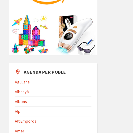
AGENDA PER POBLE
Agullana
Albanyà
Albons
Alp
Alt Emporda
Amer