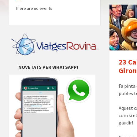
There are no events
23 Ca
NOVETATS PER WHATSAPP!
Giron
Fa pinta
pobles t
Aquest c
com si et
gaudir!