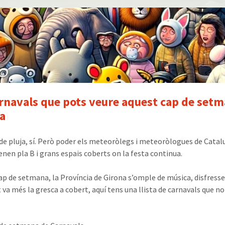
Els
millors
Carnaval
de
Girona
rnavals que pots veure aquest cap de setma
a
 de pluja, sí. Però poder els meteoròlegs i meteoròlogues de Cata
enen pla B i grans espais coberts on la festa continua.
ap de setmana, la Província de Girona s’omple de música, disfresse
 va més la gresca a cobert, aquí tens una llista de carnavals que no