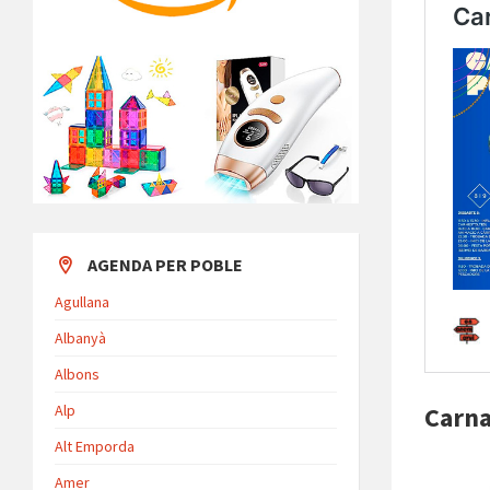
AGENDA PER POBLE
Agullana
Albanyà
Albons
Alp
Carna
Alt Emporda
Amer