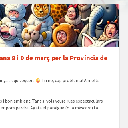
s
na 8 i 9 de març per la Província de
lunya s’equivoquen.
I si no, cap problema! A molts
s i bon ambient. Tant si vols veure rues espectaculars
 et pots perdre. Agafa el paraigua (o la màscara) i a