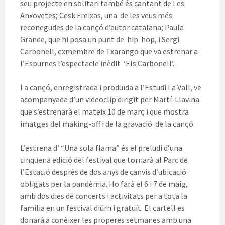
seu projecte en solitari també és cantant de Les
Anxovetes; Cesk Freixas, una de les veus més
reconegudes de la cançó d’autor catalana; Paula
Grande, que hi posa un punt de hip-hop, i Sergi
Carbonell, exmembre de Txarango que va estrenar a
l’Espurnes l’espectacle inèdit ‘Els Carbonell’.
La cançó, enregistrada i produïda a l’Estudi La Vall, ve
acompanyada d’un videoclip dirigit per Martí Llavina
que s’estrenarà el mateix 10 de març i que mostra
imatges del making-off i de la gravació de la cançó.
L’estrena d’ “Una sola flama” és el preludi d’una
cinquena edició del festival que tornarà al Parc de
l’Estació després de dos anys de canvis d’ubicació
obligats per la pandèmia. Ho farà el 6 i 7 de maig,
amb dos dies de concerts i activitats per a tota la
família en un festival diürn i gratuït. El cartell es
donarà a conèixer les properes setmanes amb una