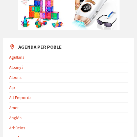
AGENDA PER POBLE
Agullana
Albanyà
Albons
Alp
Alt Emporda
Amer
Anglès
Arbúcies