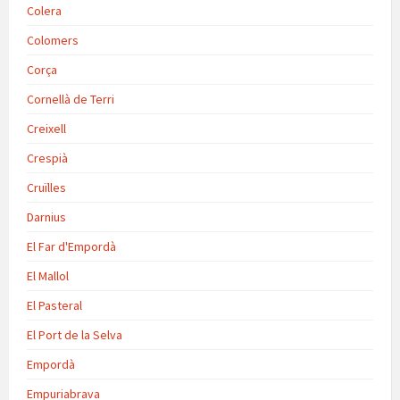
Colera
Colomers
Corça
Cornellà de Terri
Creixell
Crespià
Cruïlles
Darnius
El Far d'Empordà
El Mallol
El Pasteral
El Port de la Selva
Empordà
Empuriabrava