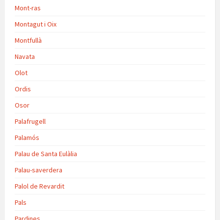
Mont-ras
Montagut i Oix
Montfullà
Navata
Olot
Ordis
Osor
Palafrugell
Palamós
Palau de Santa Eulàlia
Palau-saverdera
Palol de Revardit
Pals
Pardines