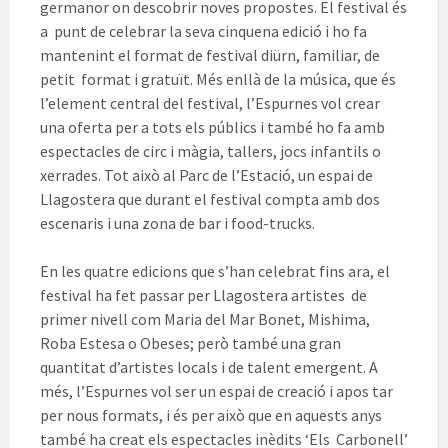
germanor on descobrir noves propostes. El festival és
a punt de celebrar la seva cinquena edició i ho fa
mantenint el format de festival diürn, familiar, de
petit format i gratuït. Més enllà de la música, que és
l’element central del festival, l’Espurnes vol crear
una oferta per a tots els públics i també ho fa amb
espectacles de circ i màgia, tallers, jocs infantils o
xerrades. Tot això al Parc de l’Estació, un espai de
Llagostera que durant el festival compta amb dos
escenaris i una zona de bar i food-trucks.
En les quatre edicions que s’han celebrat fins ara, el
festival ha fet passar per Llagostera artistes de
primer nivell com Maria del Mar Bonet, Mishima,
Roba Estesa o Obeses; però també una gran
quantitat d’artistes locals i de talent emergent. A
més, l’Espurnes vol ser un espai de creació i apos tar
per nous formats, i és per això que en aquests anys
també ha creat els espectacles inèdits ‘Els Carbonell’