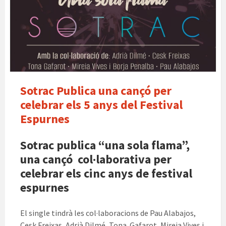
sotrac
Una
sola
flama
Sotrac Publica una cançó per
celebrar els 5 anys del Festival
Espurnes
Sotrac publica “una sola flama”,
una cançó col·laborativa per
celebrar els cinc anys de festival
espurnes
El single tindrà les col·laboracions de Pau Alabajos,
Cesk Freixas, Adrià Dilmé, Tona Gafarot, Mireia Vives i