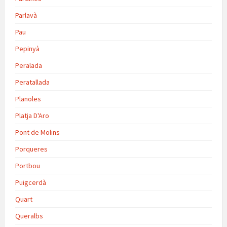
Parlavà
Pau
Pepinyà
Peralada
Peratallada
Planoles
Platja D'Aro
Pont de Molins
Porqueres
Portbou
Puigcerdà
Quart
Queralbs