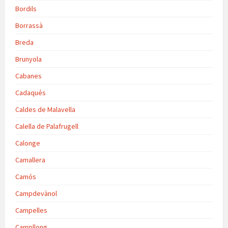
Bordils
Borrassà
Breda
Brunyola
Cabanes
Cadaqués
Caldes de Malavella
Calella de Palafrugell
Calonge
Camallera
Camós
Campdevànol
Campelles
Campllong