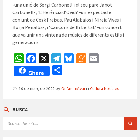
-una unió de Sergi Carbonell i el seu pare Janot
Carbonell-, ‘L’Herència d’Ovidi’ -un espectacle
conjunt de Cesk Freixas, Pau Alabajos i Mireia Vives i
Borja Penalba-, i ‘Cançons de lli bertat’ -un concert
que va unir una vintena de músics de diferents estils i
generacions
W
Fa
X
Te
Bl
M
E
h
ce
le
u
e
m
C
Share
at
b
gr
es
n
ai
o
sA
o
a
ky
ea
l
m
10 de març de 2022
by
OnAnemAvui
in
Cultura Notícies
p
o
m
m
p
p
k
e
ar
BUSCA
te
SEARCH:
ix