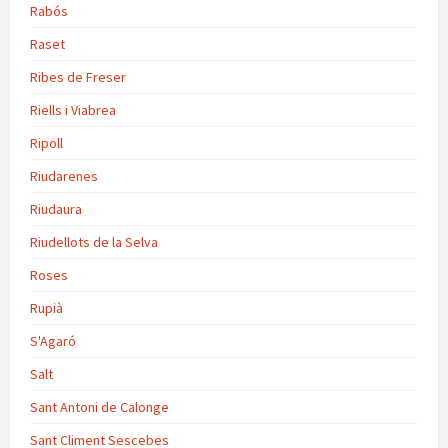
Rabós
Raset
Ribes de Freser
Riells i Viabrea
Ripoll
Riudarenes
Riudaura
Riudellots de la Selva
Roses
Rupià
S'Agaró
Salt
Sant Antoni de Calonge
Sant Climent Sescebes