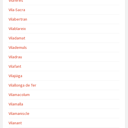
Vidreres
Vila-Sacra
Vilabertran
Vilablareix
Viladamat
Vilademuls
Viladrau
Vilafant
Vilajüiga
Vilallonga de Ter
Vilamacolum
Vilamalla
Vilamaniscle
Vilanant