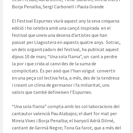
Borja Penalba, Sergi Carbonell i Paula Grande
El Festival Espurnes viurà aquest any la seva cinquena
edició i ho celebra amb una cançó inspirada en el
festival que uneix una desena d’artistes que han
passat per Llagostera en aquests quatre anys. Sotrac,
un dels organitzadors del festival, ha publicat aquest
dijous 10 de març “Una sola flama”, un cant a perdre
la por i que crida al canvi des de la suma de
complicitats. És per això que l’han volgut convertir
en una peça col·lectiva feta, a més, des de la tendresa
i creant un clima de germanor i fa miliaritat, uns
valors que també defineixen l’Espurnes.
“Una sola flama” compta amb les col·laboracions del
cantautor valencià Pau Alabajos; el duet for mat per
Mireia Vives i Borja Penalba; el banyolí Adrià Dilmé,
cantant de Germà Negre; Tona Ga farot, que a més del