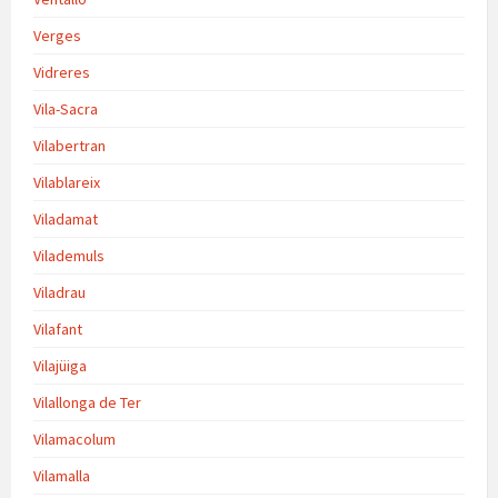
Verges
Vidreres
Vila-Sacra
Vilabertran
Vilablareix
Viladamat
Vilademuls
Viladrau
Vilafant
Vilajüiga
Vilallonga de Ter
Vilamacolum
Vilamalla