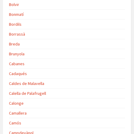
Bolvir
Bonmatí
Bordils
Borrassà
Breda
Brunyola
Cabanes
Cadaqués
Caldes de Malavella
Calella de Palafrugell
Calonge
Camallera
Camós
Campdevànol