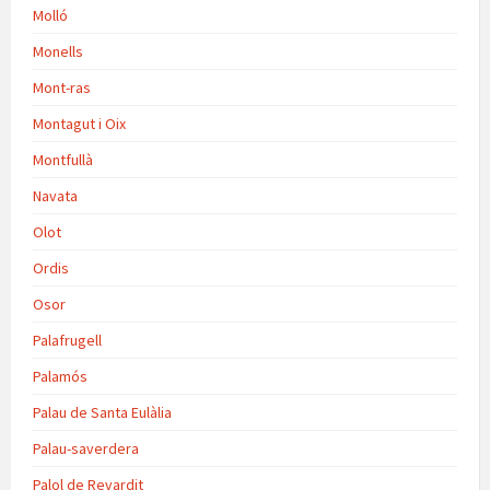
Molló
Monells
Mont-ras
Montagut i Oix
Montfullà
Navata
Olot
Ordis
Osor
Palafrugell
Palamós
Palau de Santa Eulàlia
Palau-saverdera
Palol de Revardit