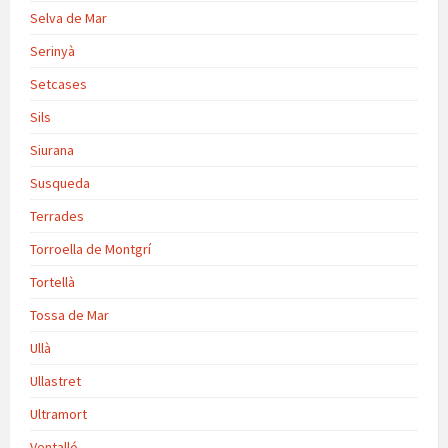
Selva de Mar
Serinyà
Setcases
Sils
Siurana
Susqueda
Terrades
Torroella de Montgrí
Tortellà
Tossa de Mar
Ullà
Ullastret
Ultramort
Ventalló