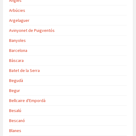
Anglès
Arbúcies
Argelaguer
Avinyonet de Puigventós
Banyoles
Barcelona
Bàscara
Batet de la Serra
Begudà
Begur
Bellcaire d'Empordà
Besalú
Bescanó
Blanes