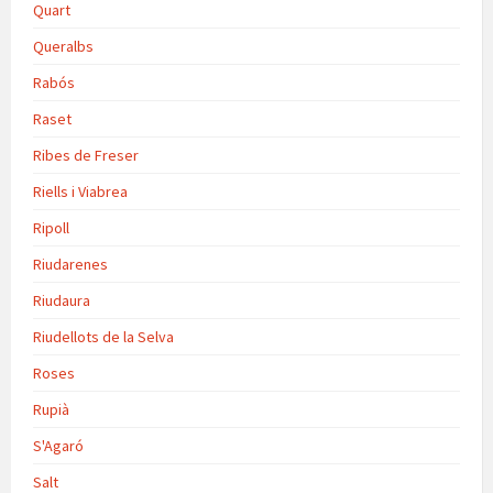
Quart
Queralbs
Rabós
Raset
Ribes de Freser
Riells i Viabrea
Ripoll
Riudarenes
Riudaura
Riudellots de la Selva
Roses
Rupià
S'Agaró
Salt