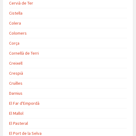
Cervià de Ter
Cistella
Colera
Colomers
Corça
Cornellà de Terri
Creixell
Crespià
Cruïlles
Darnius
El Far d'Empordà
El Mallol
El Pasteral
El Port de la Selva