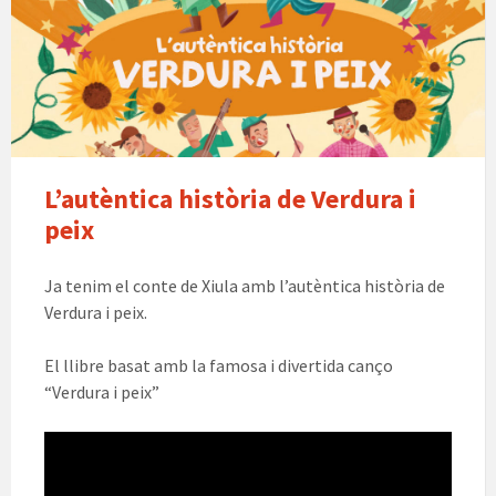
verdura
i
peix
xiula
L’autèntica història de Verdura i
peix
Ja tenim el conte de Xiula amb l’autèntica història de
Verdura i peix.
El llibre basat amb la famosa i divertida canço
“Verdura i peix”