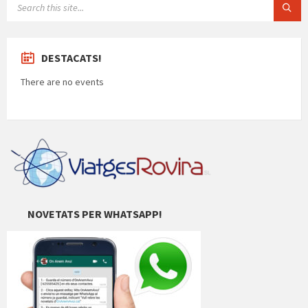
te
ix
DESTACATS!
There are no events
NOVETATS PER WHATSAPP!