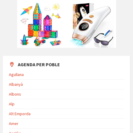
AGENDA PER POBLE
Agullana
Albanyà
Albons
Alp
Alt Emporda
Amer