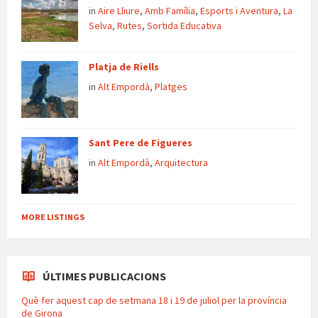
in
Aire Lliure
,
Amb Família
,
Esports i Aventura
,
La
Selva
,
Rutes
,
Sortida Educativa
Platja de Riells
in
Alt Empordà
,
Platges
Sant Pere de Figueres
in
Alt Empordà
,
Arquitectura
MORE LISTINGS
ÚLTIMES PUBLICACIONS
Què fer aquest cap de setmana 18 i 19 de juliol per la província
de Girona