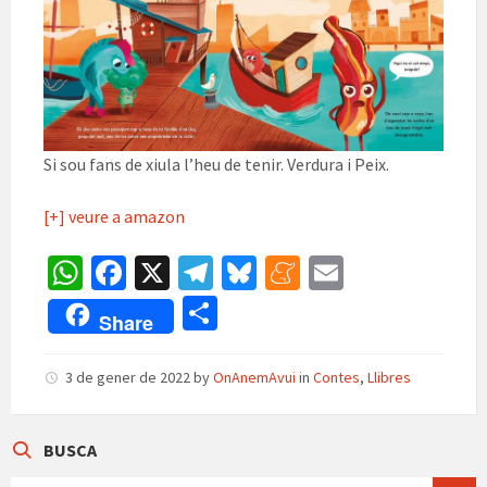
Si sou fans de xiula l’heu de tenir. Verdura i Peix.
[+] veure a amazon
W
Fa
X
Te
Bl
M
E
h
ce
le
u
e
m
C
Share
at
b
gr
es
n
ai
o
sA
o
a
ky
ea
l
m
3 de gener de 2022
by
OnAnemAvui
in
Contes
,
Llibres
p
o
m
m
p
p
k
e
ar
BUSCA
SEARCH: