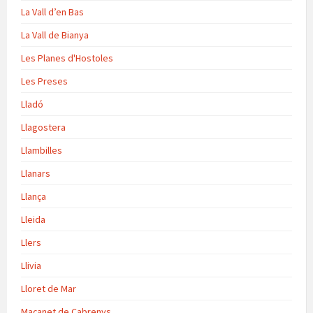
La Vall d’en Bas
La Vall de Bianya
Les Planes d'Hostoles
Les Preses
Lladó
Llagostera
Llambilles
Llanars
Llança
Lleida
Llers
Llivia
Lloret de Mar
Maçanet de Cabrenys