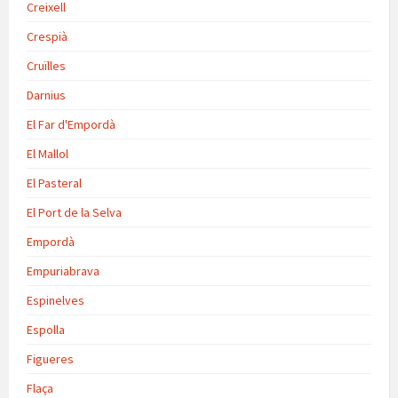
Creixell
Crespià
Cruïlles
Darnius
El Far d'Empordà
El Mallol
El Pasteral
El Port de la Selva
Empordà
Empuriabrava
Espinelves
Espolla
Figueres
Flaça