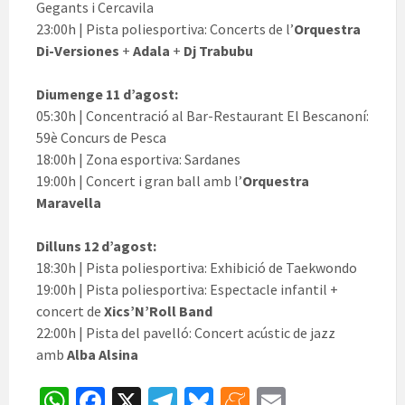
Gegants i Cercavila
23:00h | Pista poliesportiva: Concerts de l’
Orquestra
Di-Versiones
+
Adala
+
Dj Trabubu
Diumenge 11 d’agost:
05:30h | Concentració al Bar-Restaurant El Bescanoní:
59è Concurs de Pesca
18:00h | Zona esportiva: Sardanes
19:00h | Concert i gran ball amb l’
Orquestra
Maravella
Dilluns 12 d’agost:
18:30h | Pista poliesportiva: Exhibició de Taekwondo
19:00h | Pista poliesportiva: Espectacle infantil +
concert de
Xics’N’Roll Band
22:00h | Pista del pavelló: Concert acústic de jazz
amb
Alba Alsina
W
Fa
X
Te
Bl
M
E