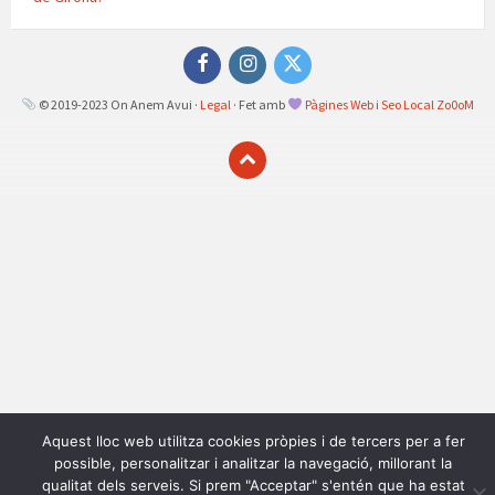
Facebook
Instagram
Twitter
© 2019-2023 On Anem Avui ·
Legal
· Fet amb
Pàgines Web i Seo Local Zo0oM
Aquest lloc web utilitza cookies pròpies i de tercers per a fer
possible, personalitzar i analitzar la navegació, millorant la
qualitat dels serveis. Si prem "Acceptar" s'entén que ha estat