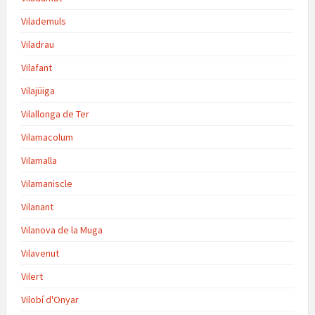
Vilademuls
Viladrau
Vilafant
Vilajüiga
Vilallonga de Ter
Vilamacolum
Vilamalla
Vilamaniscle
Vilanant
Vilanova de la Muga
Vilavenut
Vilert
Vilobí d'Onyar