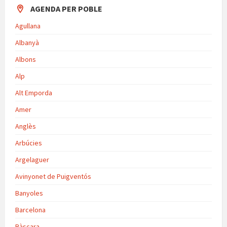
AGENDA PER POBLE
Agullana
Albanyà
Albons
Alp
Alt Emporda
Amer
Anglès
Arbúcies
Argelaguer
Avinyonet de Puigventós
Banyoles
Barcelona
Bàscara