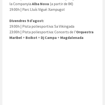
la Companyia
Alba Nova
(a partir de 8€)
19:00h | Parc Lluís Vigué: Xampugol
Divendres 9 d’agost:
19:00h | Pista poliesportiva: 5a Vikingada
23:00h | Pista poliesportiva: Concerts de l’
Orquestra
Maribel
+
Boikot
+
Dj Campa
+
Magdalenada