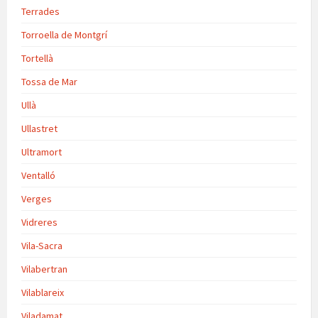
Terrades
Torroella de Montgrí
Tortellà
Tossa de Mar
Ullà
Ullastret
Ultramort
Ventalló
Verges
Vidreres
Vila-Sacra
Vilabertran
Vilablareix
Viladamat