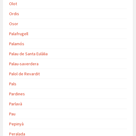
Olot
Ordis
Osor
Palafrugell
Palamós
Palau de Santa Eulàlia
Palau-saverdera
Palol de Revardit
Pals
Pardines
Parlavà
Pau
Pepinyà
Peralada