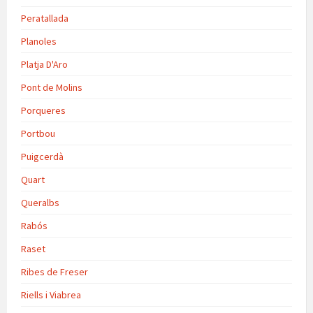
Peratallada
Planoles
Platja D'Aro
Pont de Molins
Porqueres
Portbou
Puigcerdà
Quart
Queralbs
Rabós
Raset
Ribes de Freser
Riells i Viabrea