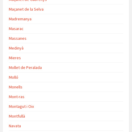
Maçanet de la Selva
Madremanya
Masarac
Massanes
Medinyà
Mieres
Mollet de Peralada
Molló
Monells
Mont-ras
Montagut i Oix
Montfullà
Navata