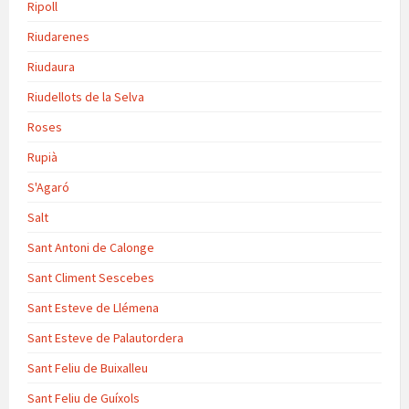
Ripoll
Riudarenes
Riudaura
Riudellots de la Selva
Roses
Rupià
S'Agaró
Salt
Sant Antoni de Calonge
Sant Climent Sescebes
Sant Esteve de Llémena
Sant Esteve de Palautordera
Sant Feliu de Buixalleu
Sant Feliu de Guíxols