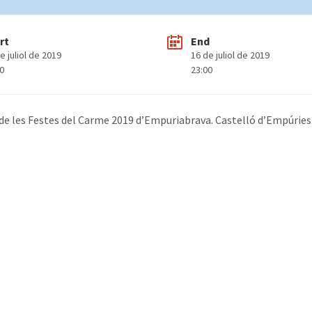
rt
End
e juliol de 2019
16 de juliol de 2019
00
23:00
de les Festes del Carme 2019 d’Empuriabrava. Castelló d’Empúries. d