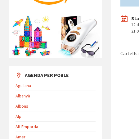
Sta
12 d
21:
Cartells 
AGENDA PER POBLE
Agullana
Albanyà
Albons
Alp
Alt Emporda
Amer