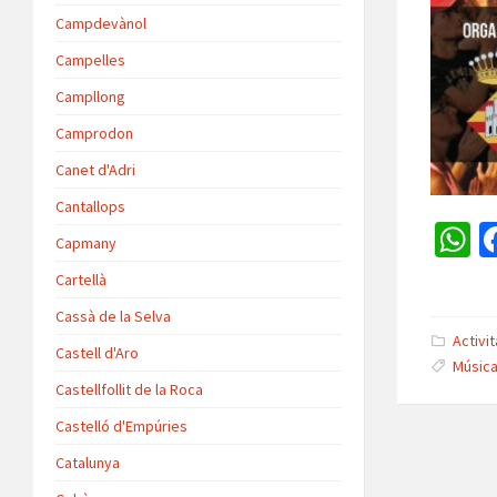
Campdevànol
Campelles
Campllong
Camprodon
Canet d'Adri
Cantallops
Capmany
h
Cartellà
a
Cassà de la Selva
s
Activi
Castell d'Aro
Músic
p
Castellfollit de la Roca
p
Castelló d'Empúries
Catalunya