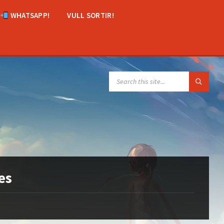
WHATSAPP!
VULL SORTIR!
SEARCH:
es