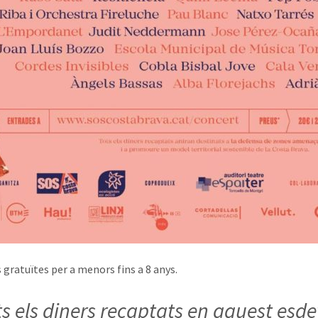
 gratuïtes per a menors fins a 8 anys.
ts els diners recaptats en aquest es