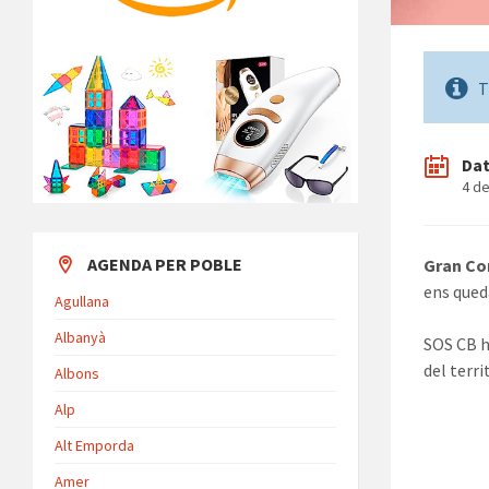
T
Da
4 d
AGENDA PER POBLE
Gran Co
ens qued
Agullana
Albanyà
SOS CB h
del terri
Albons
Alp
Alt Emporda
Amer