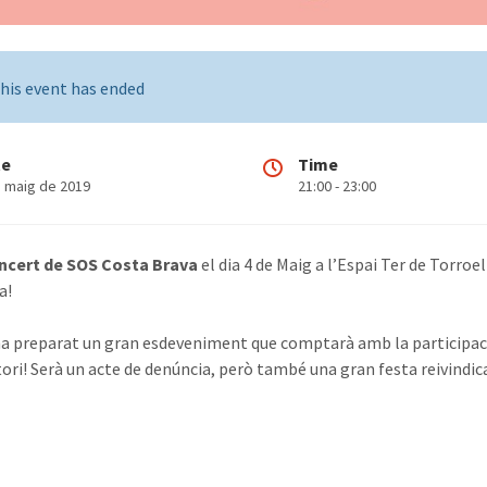
his event has ended
te
Time
e maig de 2019
21:00 - 23:00
ncert de SOS Costa Brava
el dia 4 de Maig a l’Espai Ter de Torroe
a!
a preparat un gran esdeveniment que comptarà amb la participació 
tori! Serà un acte de denúncia, però també una gran festa reivindica