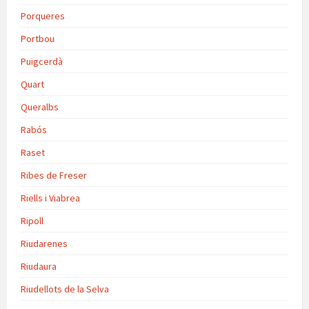
Porqueres
Portbou
Puigcerdà
Quart
Queralbs
Rabós
Raset
Ribes de Freser
Riells i Viabrea
Ripoll
Riudarenes
Riudaura
Riudellots de la Selva