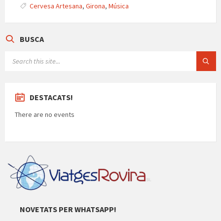
p
k
e
Cervesa Artesana
,
Girona
,
Música
ar
te
BUSCA
ix
SEARCH:
DESTACATS!
There are no events
NOVETATS PER WHATSAPP!