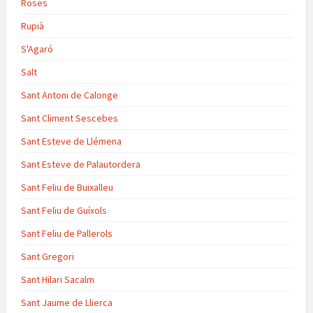
Roses
Rupià
S'Agaró
Salt
Sant Antoni de Calonge
Sant Climent Sescebes
Sant Esteve de Llémena
Sant Esteve de Palautordera
Sant Feliu de Buixalleu
Sant Feliu de Guíxols
Sant Feliu de Pallerols
Sant Gregori
Sant Hilari Sacalm
Sant Jaume de Llierca