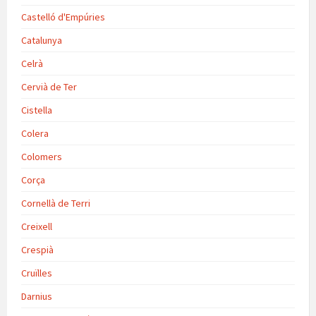
Castelló d'Empúries
Catalunya
Celrà
Cervià de Ter
Cistella
Colera
Colomers
Corça
Cornellà de Terri
Creixell
Crespià
Cruïlles
Darnius