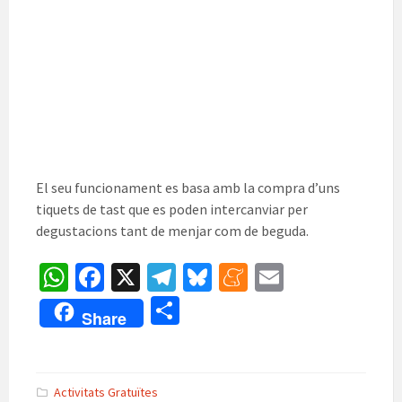
El seu funcionament es basa amb la compra d’uns
tiquets de tast que es poden intercanviar per
degustacions tant de menjar com de beguda.
W
Fa
X
Te
Bl
M
E
h
ce
le
u
e
m
C
Share
at
b
gr
es
n
ai
o
sA
o
a
ky
ea
l
m
p
o
m
m
p
Activitats Gratuïtes