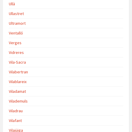
Ullà
Ullastret
Ultramort
Ventalló
Verges
Vidreres
Vila-Sacra
Vilabertran
Vilablareix
Viladamat
Vilademuls
Viladrau
Vilafant
Vilajüiga