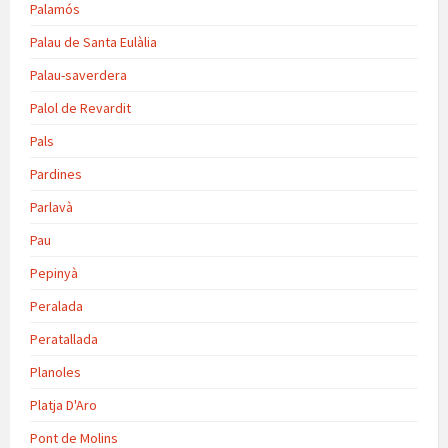
Palamós
Palau de Santa Eulàlia
Palau-saverdera
Palol de Revardit
Pals
Pardines
Parlavà
Pau
Pepinyà
Peralada
Peratallada
Planoles
Platja D'Aro
Pont de Molins