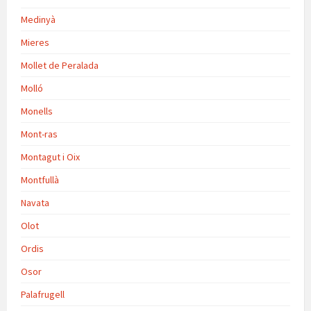
Medinyà
Mieres
Mollet de Peralada
Molló
Monells
Mont-ras
Montagut i Oix
Montfullà
Navata
Olot
Ordis
Osor
Palafrugell