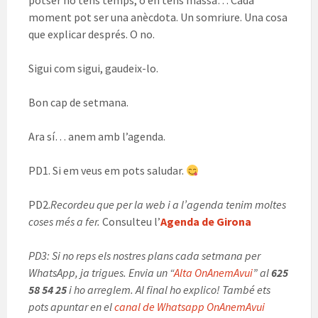
potser no tens temps, o en tens massa… Cada
moment pot ser una anècdota. Un somriure. Una cosa
que explicar després. O no.
Sigui com sigui, gaudeix-lo.
Bon cap de setmana.
Ara sí… anem amb l’agenda.
PD1. Si em veus em pots saludar.
PD2.
Recordeu que per la web i a l’agenda tenim moltes
coses més a fer.
Consulteu l’
Agenda de Girona
PD3: Si no reps els nostres plans cada setmana per
WhatsApp, ja trigues. Envia un “
Alta OnAnemAvui
” al
625
58 54 25
i ho arreglem. Al final ho explico! També ets
pots apuntar en el
canal de Whatsapp OnAnemAvui