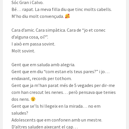
Sóc Gran i Calvo.
Bé… rapat. La meva filla diu que tinc molts cabells.
M’ho diu molt convençuda.
Cara d’amic. Cara simpàtica. Cara de “jo et conec
d’alguna cosa, oi?”.
I això em passa sovint.
Molt sovint.
Gent que em saluda amb alegria.
Gent que em diu “com estan els teus pares?” i jo…
endavant, records per tothom.
Gent que ja m’han parat més de 5 vegades per dir-me
com han crescut les nenes… però pensava que tenies
dos nens.
Gent que se’ls hi llegeix en la mirada… no em
saludes?
Adolescents que em confonen amb un mestre.
D’altres saluden aixecant el cap…