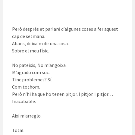
Però després et parlaré d’algunes coses a fer aquest
cap de setmana.
Abans, deixa’m dir una cosa.
Sobre el meu físic.
No pateixis, No m’angoixa.
M’agrado com soc.
Tinc problemes? Sí.
Com tothom.
Però n’hi ha que ho tenen pitjor. I pitjor. I pitjor…
Inacabable.
Així m’arreglo.
Total.