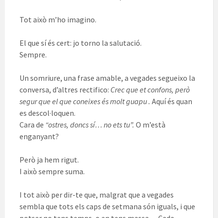
Tot això m’ho imagino.
El que sí és cert: jo torno la salutació.
Sempre.
Un somriure, una frase amable, a vegades segueixo la
conversa, d’altres rectifico:
Crec que et confons, però
segur que el que coneixes és molt guapu .
Aquí és quan
es descol·loquen.
Cara de
“ostres, doncs sí… no ets tu”.
O m’està
enganyant?
Però ja hem rigut.
I això sempre suma.
I tot això per dir-te que, malgrat que a vegades
sembla que tots els caps de setmana són iguals, i que