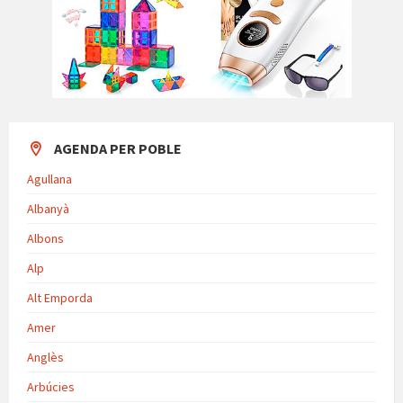
AGENDA PER POBLE
Agullana
Albanyà
Albons
Alp
Alt Emporda
Amer
Anglès
Arbúcies