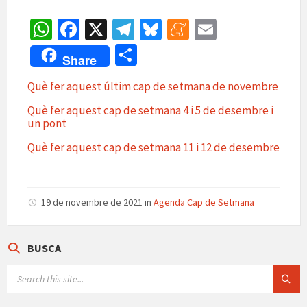
W
Fa
X
Te
Bl
M
E
h
ce
le
u
e
m
C
Share
at
b
gr
es
n
ai
o
Què fer aquest últim cap de setmana de novembre
sA
o
a
ky
ea
l
m
Què fer aquest cap de setmana 4 i 5 de desembre i
p
o
m
m
p
un pont
p
k
e
ar
Què fer aquest cap de setmana 11 i 12 de desembre
te
ix
19 de novembre de 2021
in
Agenda Cap de Setmana
BUSCA
SEARCH: