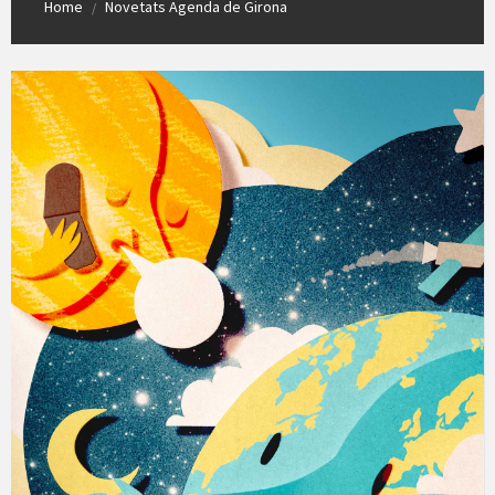
Home
Novetats Agenda de Girona
/