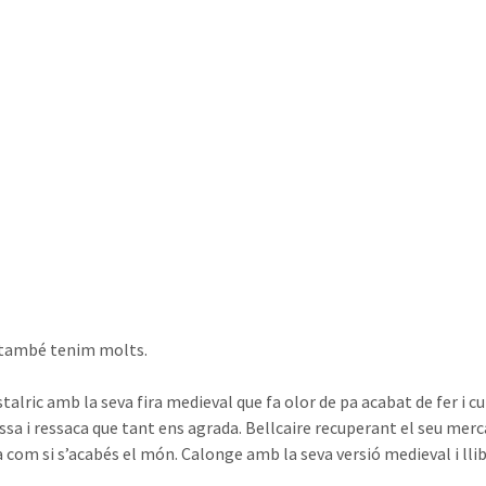
 també tenim molts.
alric amb la seva fira medieval que fa olor de pa acabat de fer i cu
ssa i ressaca que tant ens agrada. Bellcaire recuperant el seu merca
 com si s’acabés el món. Calonge amb la seva versió medieval i llib