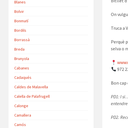
bitllet d
Blanes
Bolvir
On vulgu
Bonmatí
Truca a 
Bordils
Borrassà
Perquè p
selva o m
Breda
Brunyola
www.v
Cabanes
972 2
Cadaqués
Bon cap 
Caldes de Malavella
Calella de Palafrugell
PD1: I si
entendre
Calonge
Camallera
PD2. Reco
Camós