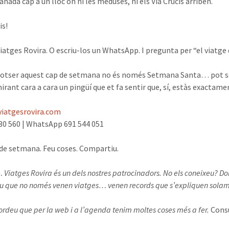
’anada cap a un lloc on ni les meduses, ni els Via Crucis arriben.
is!
Viatges Rovira. O escriu-los un WhatsApp. I pregunta per “el viatge 
otser aquest cap de setmana no és només Setmana Santa… pot ser 
irant cara a cara un pingüí que et fa sentir que, sí, estàs exactame
iatgesrovira.com
30 560 | WhatsApp 691 544 051
de setmana. Feu coses. Compartiu.
… Viatges Rovira és un dels nostres patrocinadors. No els coneixeu? 
u que no només venen viatges… venen records que s’expliquen solamen
rdeu que per la web i a l’agenda tenim moltes coses més a fer.
Consu