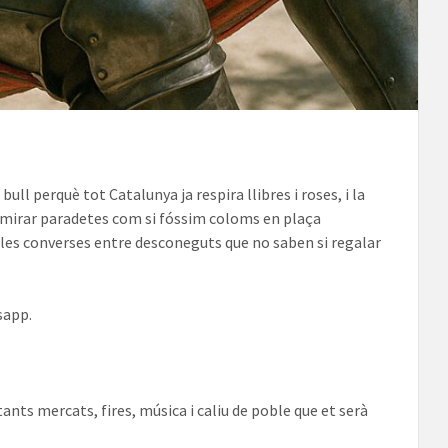
ll perquè tot Catalunya ja respira llibres i roses, i la
e mirar paradetes com si fóssim coloms en plaça
ot a les converses entre desconeguts que no saben si regalar
sapp.
tants mercats, fires, música i caliu de poble que et serà