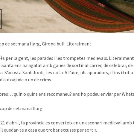
ap de setmana llarg, Girona bull. Literalment.
s per la gent, les parades i les trompetes medievals. Literalment bu
Santa ens ha agafat amb ganes de sortir al carrer, de celebrar, d
. S’acosta Sant Jordi, i es nota. A l’aire, als aparadors, i fins i t
 d’autoajuda o un de crims.
ibres… quin o quins ens recomaneu? ens ho podeu enviar per What
 cap de setmana llarg.
 21 d’abril, la província es converteix en un escenari medieval amb 
il quedar-te a casa que trobar excuses per sortir.