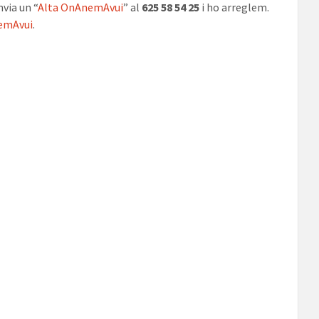
via un “
Alta OnAnemAvui
” al
625 58 54 25
i ho arreglem.
emAvui
.