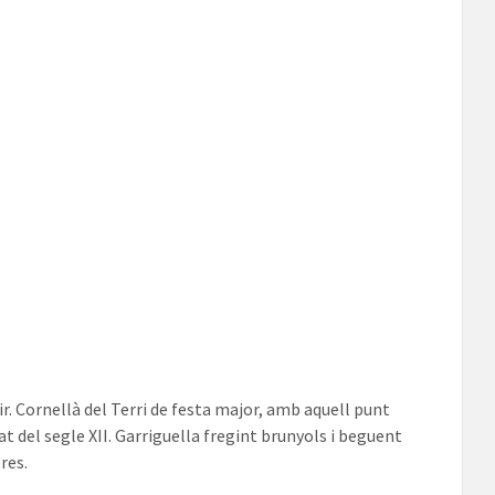
ir. Cornellà del Terri de festa major, amb aquell punt
t del segle XII. Garriguella fregint brunyols i beguent
res.