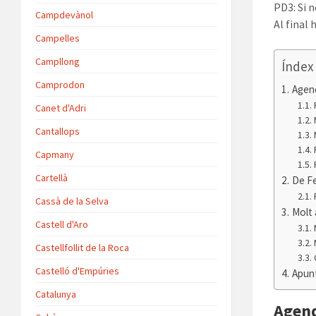
PD3: Si 
Campdevànol
Al final
Campelles
Campllong
Índex
Camprodon
Agen
Canet d'Adri
Cantallops
Capmany
Cartellà
De F
Cassà de la Selva
Molt 
Castell d'Aro
Castellfollit de la Roca
Castelló d'Empúries
Apun
Catalunya
Agend