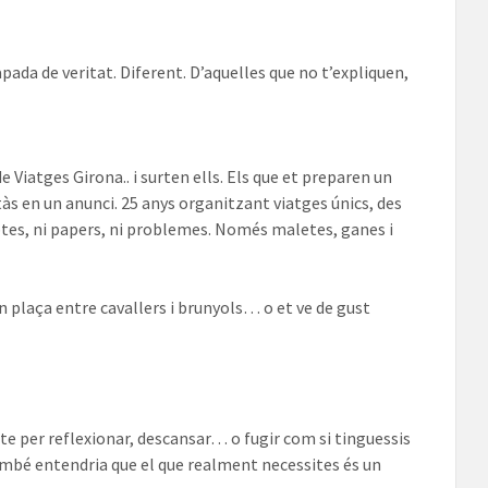
ada de veritat. Diferent. D’aquelles que no t’expliquen,
e Viatges Girona.. i surten ells. Els que et preparen un
às en un anunci. 25 anys organitzant viatges únics, des
dubtes, ni papers, ni problemes. Només maletes, ganes i
en plaça entre cavallers i brunyols… o et ve de gust
te per reflexionar, descansar… o fugir com si tinguessis
també entendria que el que realment necessites és un