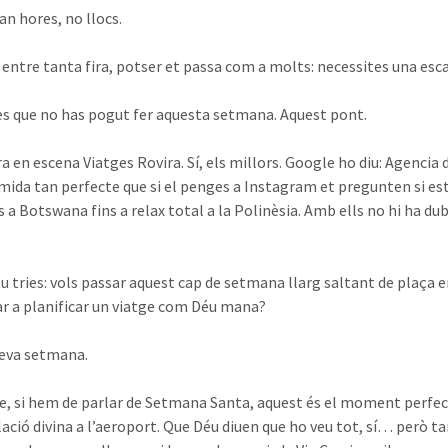
an hores, no llocs.
entre tanta fira, potser et passa com a molts: necessites una escap
es que no has pogut fer aquesta setmana. Aquest pont.
a en escena Viatges Rovira. Sí, els millors. Google ho diu: Agencia d
 mida tan perfecte que si el penges a Instagram et pregunten si est
is a Botswana fins a relax total a la Polinèsia. Amb ells no hi ha 
 tu tries: vols passar aquest cap de setmana llarg saltant de plaça 
 a planificar un viatge com Déu mana?
seva setmana.
ue, si hem de parlar de Setmana Santa, aquest és el moment perfec
lació divina a l’aeroport. Que Déu diuen que ho veu tot, sí… però 