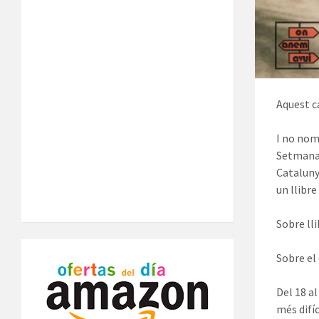
Aquest c
I no nomé
Setmana 
Catalunya
un llibre
Sobre ll
Sobre el
Del 18 al
més difíc