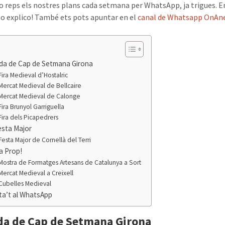
no reps els nostres plans cada setmana per WhatsApp, ja trigues. En
 ho explico! També ets pots apuntar en el
canal de Whatsapp OnAn
da de Cap de Setmana Girona
Fira Medieval d’Hostalric
Mercat Medieval de Bellcaire
Mercat Medieval de Calonge
Fira Brunyol Garriguella
Fira dels Picapedrers
esta Major
Festa Major de Cornellà del Terri
a Prop!
Mostra de Formatges Artesans de Catalunya a Sort
Mercat Medieval a Creixell
Cubelles Medieval
ta’t al WhatsApp
a de Cap de Setmana Girona