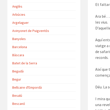
Et faltar
Anglès
Arbúcies
Ara bé… 
les vius.
Argelaguer
D’aquell
Avinyonet de Puigventós
Banyoles
Aquí entr
viatge a
Barcelona
de safar
Bàscara
records.
Batet de la Serra
Així que
Begudà
començar
Begur
Déu. La 
Bellcaire d'Empordà
Besalú
I mira q
Bescanó
una reve