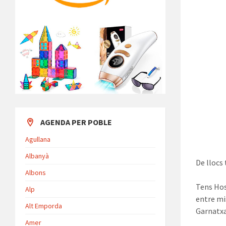
AGENDA PER POBLE
Agullana
Albanyà
De llocs
Albons
Tens Host
Alp
entre mi
Alt Emporda
Garnatxa
Amer