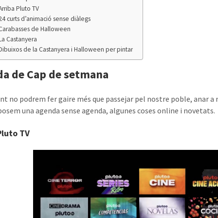
Arriba Pluto TV
24 curts d’animació sense diàlegs
Carabasses de Halloween
La Castanyera
Dibuixos de la Castanyera i Halloween per pintar
a de Cap de setmana
nt no podrem fer gaire més que passejar pel nostre poble, anar a 
posem una agenda sense agenda, algunes coses online i novetats.
Pluto TV