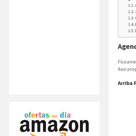
Agend
Físicame
Avui pro
Arriba 