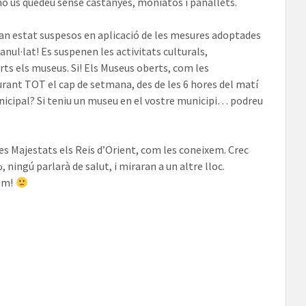
no us quedeu sense castanyes, moniatos i panallets.
 han estat suspesos en aplicació de les mesures adoptades
anul·lat! Es suspenen les activitats culturals,
rts els museus. Si! Els Museus oberts, com les
urant TOT el cap de setmana, des de les 6 hores del matí
nicipal? Si teniu un museu en el vostre municipi… podreu
es Majestats els Reis d’Orient, com les coneixem. Crec
%, ningú parlarà de salut, i miraran a un altre lloc.
rem!