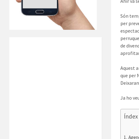
Ahir va 
Són temp
per preve
espectac
perruque
de diven
aprofitar
Aquest a
que per N
Deixaran
Ja ho ve
Índex
Agen