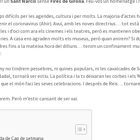
ser un
Sant Narcís
sense
Fires de Girona
. Feu-vos un homenatge i 
s difícils per les agendes, cultura i per molts. La majoria d’actes
nir el coronavirus (Ahir). Avui, amb les noves directrius… tot està 
les i d’oci com ara els cinemes i els teatres, però es mantenen obe
ries. A casa ens agraden molts els museus, però quan anirem? Si d
dres fins a la mateixa hora del dilluns… tenim un confinament mu
.
ny no tindrem pessebres, ni quines populars, ni les cavalcades de S
adal, tornarà ser estiu. La política i la tv deixaran les corbes i els 
 que el món faci les seves celebracions. I després de Reis… torna
urem. Però m’estic cansant de ser xai.
da de Cap de setmana