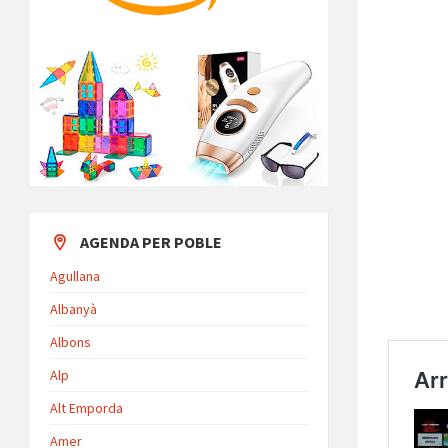
AGENDA PER POBLE
Agullana
Albanyà
Albons
Alp
Alt Emporda
Amer