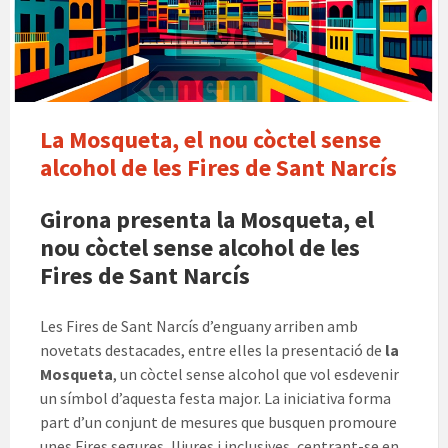
ix
La Mosqueta, el nou còctel sense
alcohol de les Fires de Sant Narcís
Girona presenta la Mosqueta, el
nou còctel sense alcohol de les
Fires de Sant Narcís
Les Fires de Sant Narcís d’enguany arriben amb
novetats destacades, entre elles la presentació de
la
Mosqueta
, un còctel sense alcohol que vol esdevenir
un símbol d’aquesta festa major. La iniciativa forma
part d’un conjunt de mesures que busquen promoure
unes Fires segures, lliures i inclusives, centrant-se en