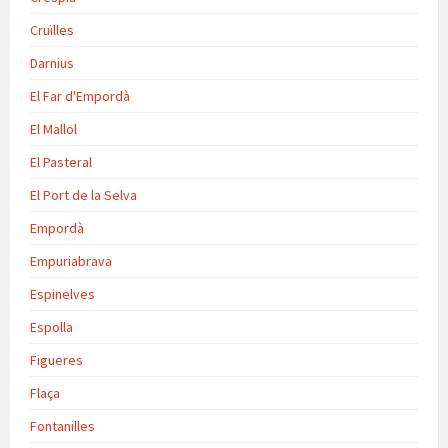
Cruïlles
Darnius
El Far d'Empordà
El Mallol
El Pasteral
El Port de la Selva
Empordà
Empuriabrava
Espinelves
Espolla
Figueres
Flaça
Fontanilles