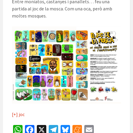
Entre moniatos, castanyes i panallets… feu una
partida al joc de la mosca. Com una oca, però amb
moltes mosques.
[+] joc
W
Fa
X
Te
Bl
M
E