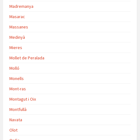
Madremanya
Masarac
Massanes
Medinyà
Mieres
Mollet de Peralada
Molló
Monells
Mont-ras
Montagut i Oix
Montfullà
Navata
Olot