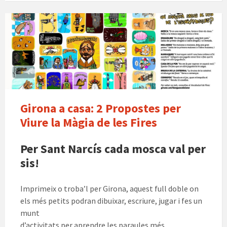
p
k
e
ar
el
te
joc
ix
de
la
mosca
Girona a casa: 2 Propostes per
Viure la Màgia de les Fires
Per Sant Narcís cada mosca val per
sis!
Imprimeix o troba’l per Girona, aquest full doble on
els més petits podran dibuixar, escriure, jugar i fes un
munt
d’activitats per aprendre les paraules més