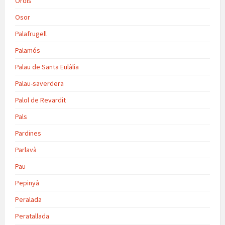
Ordis
Osor
Palafrugell
Palamós
Palau de Santa Eulàlia
Palau-saverdera
Palol de Revardit
Pals
Pardines
Parlavà
Pau
Pepinyà
Peralada
Peratallada