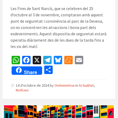
Les Fires de Sant Narcís, que se celebren del 25
d’octubre al 3 de novembre, comptaran amb aquest
punt de seguretat i convivència al parc de la Devesa,
on es concentren les atraccions i bona part dels
esdeveniments. Aquest dispositiu de seguretat estarà
operatiu diàriament des de les dues de la tarda fins a
les sis del matí.
W
Fa
X
Te
Bl
M
E
h
ce
le
u
e
m
C
Share
at
b
gr
es
n
ai
o
sA
o
a
ky
ea
l
m
14 d'octubre de 2024
by
OnAnemAvui
in
Actualitat
,
Notícies
p
o
m
m
p
p
k
e
ar
Girona
te
Samarreta