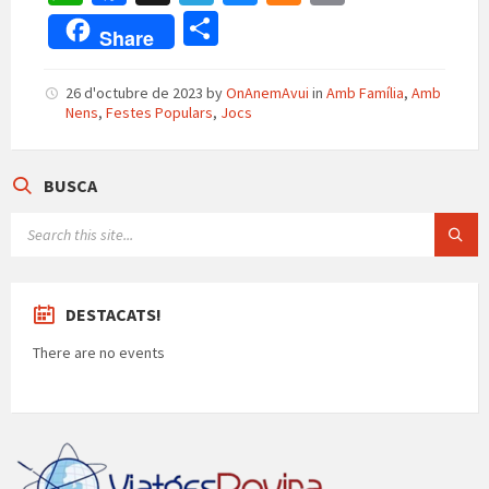
h
ce
le
u
e
m
C
Share
at
b
gr
es
n
ai
o
sA
o
a
ky
ea
l
m
26 d'octubre de 2023
by
OnAnemAvui
in
Amb Família
,
Amb
Nens
,
Festes Populars
,
Jocs
p
o
m
m
p
p
k
e
ar
BUSCA
te
SEARCH:
ix
DESTACATS!
There are no events