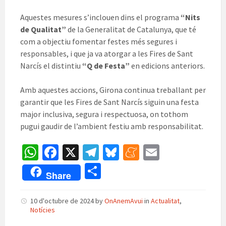
Aquestes mesures s’inclouen dins el programa
“Nits
de Qualitat”
de la Generalitat de Catalunya, que té
com a objectiu fomentar festes més segures i
responsables, i que ja va atorgar a les Fires de Sant
Narcís el distintiu
“Q de Festa”
en edicions anteriors.
Amb aquestes accions, Girona continua treballant per
garantir que les Fires de Sant Narcís siguin una festa
major inclusiva, segura i respectuosa, on tothom
pugui gaudir de l’ambient festiu amb responsabilitat.
W
Fa
X
Te
Bl
M
E
h
ce
le
u
e
m
C
Share
at
b
gr
es
n
ai
o
sA
o
a
ky
ea
l
m
10 d'octubre de 2024
by
OnAnemAvui
in
Actualitat
,
Notícies
p
o
m
m
p