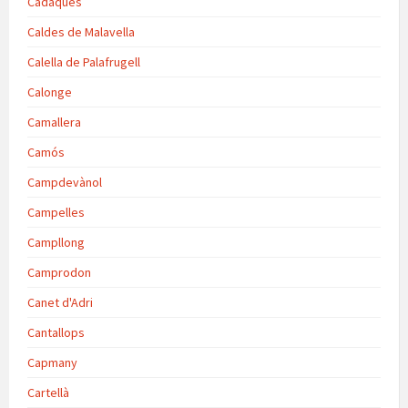
Cadaqués
Caldes de Malavella
Calella de Palafrugell
Calonge
Camallera
Camós
Campdevànol
Campelles
Campllong
Camprodon
Canet d'Adri
Cantallops
Capmany
Cartellà