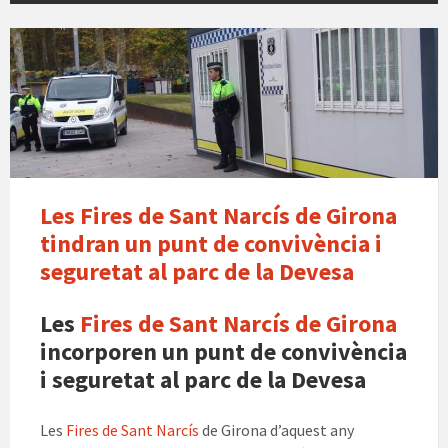
punt
de
policia
a
les
Fires
de
sant
Les Fires de Sant Narcís de Girona
NArcis
tindran un punt de convivència i
Girona
seguretat al parc de la Devesa
Les
Fires de Sant Narcís de Girona
incorporen un punt de convivència
i seguretat al parc de la Devesa
Les
Fires de Sant Narcís
de Girona d’aquest any