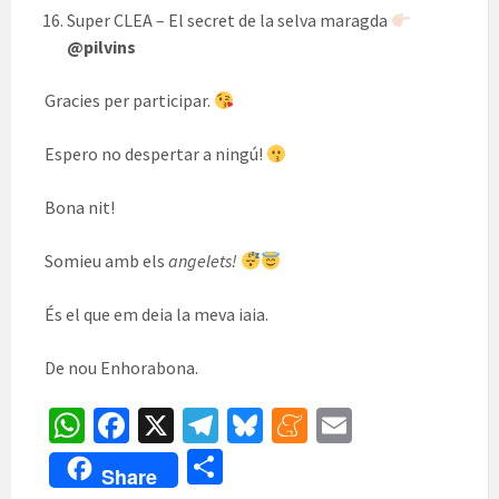
Super CLEA – El secret de la selva maragda
@pilvins
Gracies per participar.
Espero no despertar a ningú!
Bona nit!
Somieu amb els
angelets!
És el que em deia la meva iaia.
De nou Enhorabona.
W
Fa
X
Te
Bl
M
E
h
ce
le
u
e
m
C
Share
at
b
gr
es
n
ai