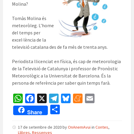
Molina?
Tomàs Molina és
meteoròleg. L’home
del temps per
excel·lència de la
televisió catalana des de fa més de trenta anys.
Periodista llicenciat en física, és cap de meteorologia
de la Televisió de Catalunya i professor de Pronòstic
Meteorològic a la Universitat de Barcelona. És la
persona de referència per saber quin temps farà.
W
Fa
X
Te
Bl
M
E
h
ce
le
u
e
m
C
Share
at
b
gr
es
n
ai
o
sA
o
a
ky
ea
l
m
17 de setembre de 2020
by
OnAnemAvui
in
Contes
,
Llibres
,
Ressenyes