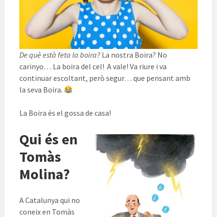
De què està feta la boira?
La nostra Boira? No
carinyo… La boira del cel! A vale! Va riure i va
continuar escoltant, però segur… que pensant amb
la seva Boira.
La Boira és el gossa de casa!
Qui és en
Tomàs
Molina?
A Catalunya qui no
coneix en Tomàs