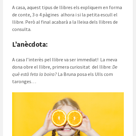
A casa, aquest tipus de llibres els expliquem en forma
de conte, 3 o 4 pàgines alhora i si la petita escull el
llibre. Però al final acabarà a la lleixa dels llibres de
consulta.
L’anècdota:
A casa l’interès pel llibre va ser immediat! La meva
dona obre el llibre, primera curiositat del llibre:
De
què està feta la boira?
La Bruna posa els Ulls com
taronges…