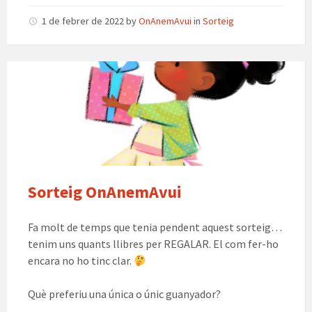
o
sA
o
a
ky
ea
l
m
1 de febrer de 2022
by
OnAnemAvui
in
Sorteig
p
o
m
m
p
p
k
e
ar
Sorteig
te
on
anem
ix
avui
Sorteig OnAnemAvui
Fa molt de temps que tenia pendent aquest sorteig…
tenim uns quants llibres per REGALAR. El com fer-ho
encara no ho tinc clar.
Què preferiu una única o únic guanyador?