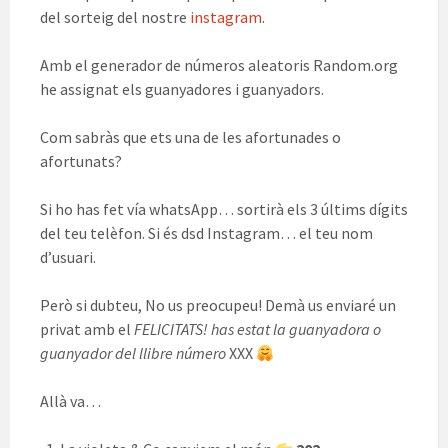
del sorteig del nostre
instagram
.
Amb el generador de números aleatoris Random.org
he assignat els guanyadores i guanyadors.
Com sabràs que ets una de les afortunades o
afortunats?
Si ho has fet vía whatsApp… sortirà els 3 últims dígits
del teu telèfon. Si és dsd Instagram… el teu nom
d’usuari.
Però si dubteu, No us preocupeu! Demà us enviaré un
privat amb el
FELICITATS! has estat la guanyadora o
guanyador del llibre número
XXX
Allà va…