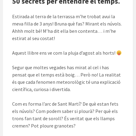
50 secrets per entendre el temps.
Estirada al terra de la terrassa m’he trobat avui la
meva filla de 3 anys! Bruna què fas? Mirant els núvols.
Ahhh molt bé! M’ha dit ella ben contenta… i m’he
estirat al seu costat!
Aquest llibre ens ve com la pluja d’agost als horts!
Segur que moltes vegades has mirat al cel i has
pensat que el temps està boig… Però no! La realitat
és que cada fenomen meteorològic té una explicació
científica, curiosa i divertida.
Com es forma l’arc de Sant Martí? De què estan fets
els núvols? Com podem saber si plourà? Per què els
trons fan tant de soroll? És veritat que els llamps
cremen? Pot ploure granotes?