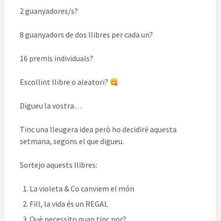
2 guanyadores/s?
8 guanyadors de dos llibres per cada un?
16 premis individuals?
Escollint llibre o aleatori?
Digueu la vostra…
Tinc una lleugera idea però ho decidiré aquesta
setmana, segons el que digueu.
Sortejo aquests llibres:
La violeta & Co canviem el món
Fill, la vida és un REGAL
Què necessito quan tinc por?