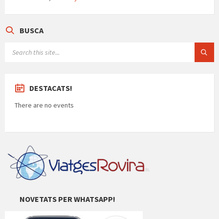
p
o
m
m
p
p
k
e
ar
BUSCA
te
SEARCH:
ix
DESTACATS!
There are no events
NOVETATS PER WHATSAPP!