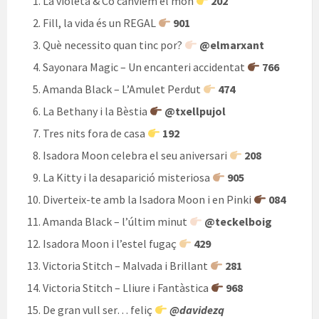
La violeta & Co canviem el món
202
Fill, la vida és un REGAL
901
Què necessito quan tinc por?
@elmarxant
Sayonara Magic – Un encanteri accidentat
766
Amanda Black – L’Amulet Perdut
474
La Bethany i la Bèstia
@txellpujol
Tres nits fora de casa
192
Isadora Moon celebra el seu aniversari
208
La Kitty i la desaparició misteriosa
905
Diverteix-te amb la Isadora Moon i en Pinki
084
Amanda Black – l’últim minut
@teckelboig
Isadora Moon i l’estel fugaç
429
Victoria Stitch – Malvada i Brillant
281
Victoria Stitch – Lliure i Fantàstica
968
De gran vull ser… feliç
@davidezq