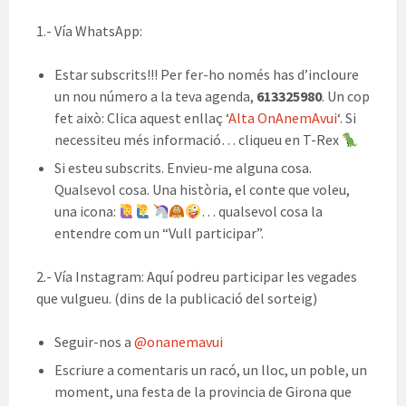
1.- Vía WhatsApp:
Estar subscrits!!! Per fer-ho només has d’incloure
un nou número a la teva agenda,
613325980
. Un cop
fet això: Clica aquest enllaç ‘
Alta OnAnemAvui
‘. Si
necessiteu més informació… cliqueu en T-Rex
Si esteu subscrits. Envieu-me alguna cosa.
Qualsevol cosa. Una història, el conte que voleu,
una icona:
… qualsevol cosa la
entendre com un “Vull participar”.
2.- Vía Instagram: Aquí podreu participar les vegades
que vulgueu. (dins de la publicació del sorteig)
Seguir-nos a
@onanemavui
Escriure a comentaris un racó, un lloc, un poble, un
moment, una festa de la provincia de Girona que