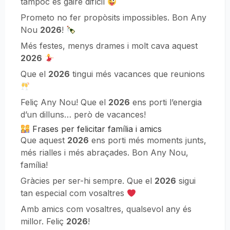
tampoc és gaire difícil
Prometo no fer propòsits impossibles. Bon Any
Nou
2026
!
Més festes, menys drames i molt cava aquest
2026
Que el
2026
tingui més vacances que reunions
Feliç Any Nou! Que el
2026
ens porti l’energia
d’un dilluns… però de vacances!
Frases per felicitar família i amics
Que aquest
2026
ens porti més moments junts,
més rialles i més abraçades. Bon Any Nou,
família!
Gràcies per ser-hi sempre. Que el
2026
sigui
tan especial com vosaltres
Amb amics com vosaltres, qualsevol any és
millor. Feliç
2026
!