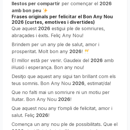
llestos per compartir
per començar el
2026
amb bon peu
Frases originals per felicitar el Bon Any Nou
2026 (curtes, emotives i divertides)
Que aquest
2026
estigui ple de somriures,
abraçades i èxits. Feliç Any Nou!
Brindem per un any ple de salut, amor i
prosperitat. Molt bon any
2026
!
El millor està per venir. Gaudeix del
2026
amb
il·lusió i esperança. Bon any nou!
Desitjo que aquest any sigui tan brillant com els
teus somnis. Bon Any Nou
2026
, estimat/da!
Que no falti mai un somriure ni un motiu per
lluitar. Bon Any Nou
2026
!
Que aquest nou any t’ompli de felicitat, amor i
salut. Feliç
2026
!
Comença un any nou ple de possibilitats. Que el