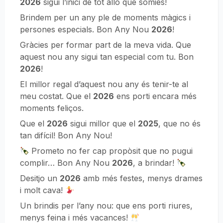
2026
sigui l’inici de tot allò que somies!
Brindem per un any ple de moments màgics i
persones especials. Bon Any Nou
2026
!
Gràcies per formar part de la meva vida. Que
aquest nou any sigui tan especial com tu. Bon
2026
!
El millor regal d’aquest nou any és tenir-te al
meu costat. Que el
2026
ens porti encara més
moments feliços.
Que el
2026
sigui millor que el
2025
, que no és
tan difícil! Bon Any Nou!
Prometo no fer cap propòsit que no pugui
complir… Bon Any Nou
2026
, a brindar!
Desitjo un
2026
amb més festes, menys drames
i molt cava!
Un brindis per l’any nou: que ens porti riures,
menys feina i més vacances!