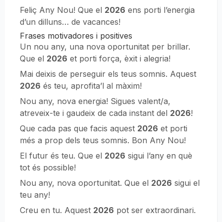
Feliç Any Nou! Que el
2026
ens porti l’energia
d’un dilluns… de vacances!
Frases motivadores i positives
Un nou any, una nova oportunitat per brillar.
Que el
2026
et porti força, èxit i alegria!
Mai deixis de perseguir els teus somnis. Aquest
2026
és teu, aprofita’l al màxim!
Nou any, nova energia! Sigues valent/a,
atreveix-te i gaudeix de cada instant del
2026
!
Que cada pas que facis aquest
2026
et porti
més a prop dels teus somnis. Bon Any Nou!
El futur és teu. Que el
2026
sigui l’any en què
tot és possible!
Nou any, nova oportunitat. Que el
2026
sigui el
teu any!
Creu en tu. Aquest
2026
pot ser extraordinari.