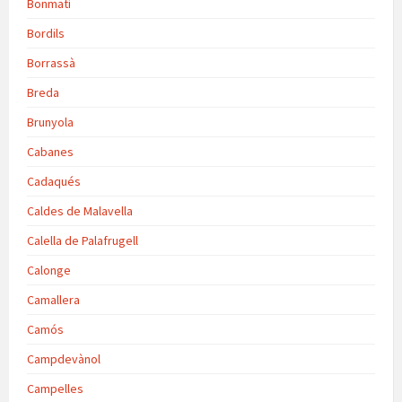
Bonmatí
Bordils
Borrassà
Breda
Brunyola
Cabanes
Cadaqués
Caldes de Malavella
Calella de Palafrugell
Calonge
Camallera
Camós
Campdevànol
Campelles