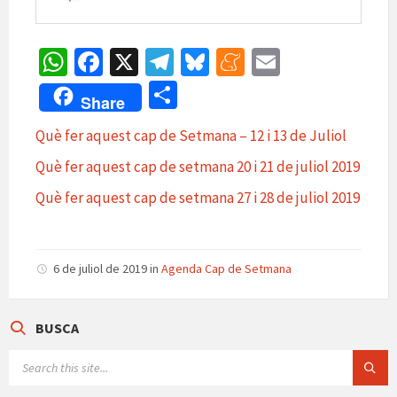
W
Fa
X
Te
Bl
M
E
h
ce
le
u
e
m
C
Share
at
b
gr
es
n
ai
o
Què fer aquest cap de Setmana – 12 i 13 de Juliol
sA
o
a
ky
ea
l
m
Què fer aquest cap de setmana 20 i 21 de juliol 2019
p
o
m
m
p
p
k
e
Què fer aquest cap de setmana 27 i 28 de juliol 2019
ar
te
ix
6 de juliol de 2019
in
Agenda Cap de Setmana
BUSCA
SEARCH: