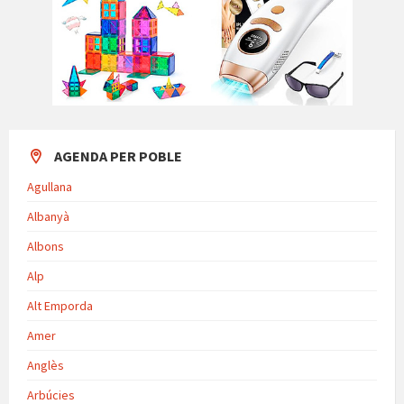
AGENDA PER POBLE
Agullana
Albanyà
Albons
Alp
Alt Emporda
Amer
Anglès
Arbúcies