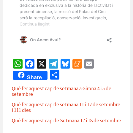
W
Fa
X
Te
Bl
M
E
h
ce
le
u
e
m
C
Share
at
b
gr
es
n
ai
o
Què fer aquest cap de setmana a Girona 4 i 5 de
sA
o
a
ky
ea
l
m
setembre
p
o
m
m
p
Què fer aquest cap de setmana 11 i 12 de setembre
p
k
e
i 111 dies
ar
te
Què fer aquest cap de Setmana 17 i 18 de setembre
ix