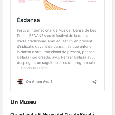
Un Museu
CircusLand – El Museu del Circ de Besalú