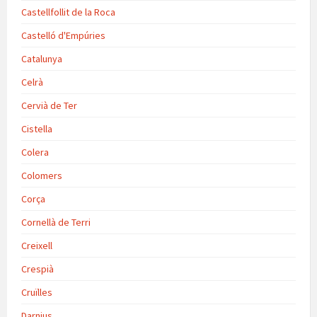
Castellfollit de la Roca
Castelló d'Empúries
Catalunya
Celrà
Cervià de Ter
Cistella
Colera
Colomers
Corça
Cornellà de Terri
Creixell
Crespià
Cruïlles
Darnius