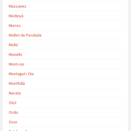
Massanes
Medinyà
Mieres
Mollet de Peralada
Molló
Monells
Mont-ras
Montagut i Oix
Montfullà
Navata
Olot
Ordis
Osor