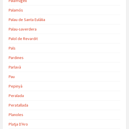
Palafrugell
Palamós
Palau de Santa Eulàlia
Palau-saverdera
Palol de Revardit
Pals
Pardines
Parlavà
Pau
Pepinyà
Peralada
Peratallada
Planoles
Platja D'Aro