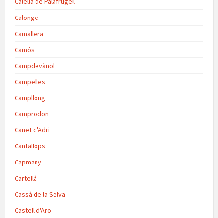
Calella de Palafrugell
Calonge
Camallera
Camós
Campdevànol
Campelles
Campllong
Camprodon
Canet d'Adri
Cantallops
Capmany
Cartellà
Cassà de la Selva
Castell d'Aro