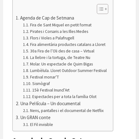
Agenda de Cap de Setmana
Fira de Sant Miquel en petit format
Pirates i Corsaris a les Illes Medes
Flors i Violes a Palafrugell
Fira alimentària productes catalans a Lloret
30a Fira de l’Oli des de casa – Virtual
La llebre i la tortuga, de Teatre Nu
Molar. Un espectacle de Quim Bigas
Lumbèlula. Lloret Outdoor Summer Festival
Festival monar’T
Sismògraf
15è Festival Inund’Art
Espectacles per a tota la família Olot
Una Pel·lícula – Un documental
Nens, pantalles i el documental de Netflix
Un GRAN conte
El Fil invisible