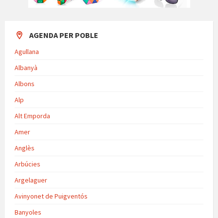
AGENDA PER POBLE
Agullana
Albanyà
Albons
Alp
Alt Emporda
Amer
Anglès
Arbúcies
Argelaguer
Avinyonet de Puigventós
Banyoles