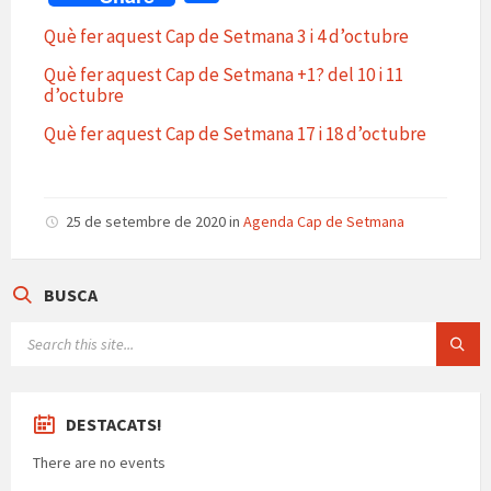
at
b
gr
es
n
ai
o
Què fer aquest Cap de Setmana 3 i 4 d’octubre
sA
o
a
ky
ea
l
m
Què fer aquest Cap de Setmana +1? del 10 i 11
p
o
m
m
p
d’octubre
p
k
e
ar
Què fer aquest Cap de Setmana 17 i 18 d’octubre
te
ix
25 de setembre de 2020
in
Agenda Cap de Setmana
BUSCA
SEARCH:
DESTACATS!
There are no events