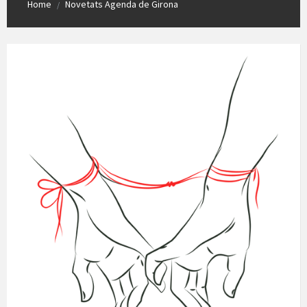
Home
Novetats Agenda de Girona
/