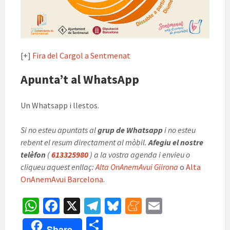
[+]
Fira del Cargol a Sentmenat
Apunta’t al WhatsApp
Un Whatsapp i llestos.
Si no esteu apuntats al
grup de Whatsapp
i no esteu
rebent el resum directament al mòbil.
Afegiu el nostre
telèfon
(
613325980
) a la vostra agenda i envieu o
cliqueu aquest enllaç:
Alta OnAnemAvui Giirona
o
Alta
OnAnemAvui Barcelona
.
W
Fa
X
Te
Bl
M
E
h
ce
le
u
e
m
C
Share