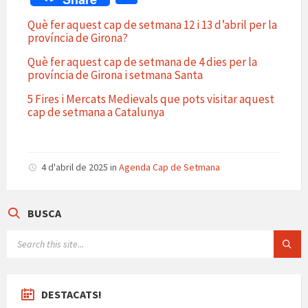
at
b
gr
es
n
ai
o
Què fer aquest cap de setmana 12 i 13 d’abril per la
sA
o
a
ky
ea
l
m
província de Girona?
p
o
m
m
p
Què fer aquest cap de setmana de 4 dies per la
p
k
e
província de Girona i setmana Santa
ar
te
5 Fires i Mercats Medievals que pots visitar aquest
cap de setmana a Catalunya
ix
4 d'abril de 2025
in
Agenda Cap de Setmana
BUSCA
SEARCH:
DESTACATS!