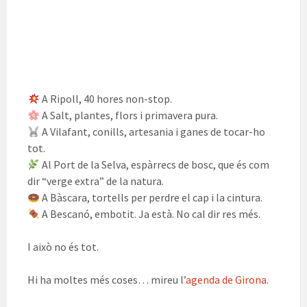
A Ripoll, 40 hores non-stop.
A Salt, plantes, flors i primavera pura.
A Vilafant, conills, artesania i ganes de tocar-ho
tot.
Al Port de la Selva, espàrrecs de bosc, que és com
dir “verge extra” de la natura.
A Bàscara, tortells per perdre el cap i la cintura.
A Bescanó, embotit. Ja està. No cal dir res més.
I això no és tot.
Hi ha moltes més coses… mireu l’
agenda de Girona
.