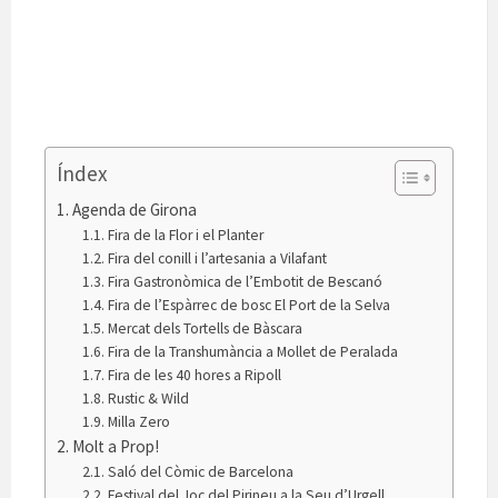
Índex
Agenda de Girona
Fira de la Flor i el Planter
Fira del conill i l’artesania a Vilafant
Fira Gastronòmica de l’Embotit de Bescanó
Fira de l’Espàrrec de bosc El Port de la Selva
Mercat dels Tortells de Bàscara
Fira de la Transhumància a Mollet de Peralada
Fira de les 40 hores a Ripoll
Rustic & Wild
Milla Zero
Molt a Prop!
Saló del Còmic de Barcelona
Festival del Joc del Pirineu a la Seu d’Urgell