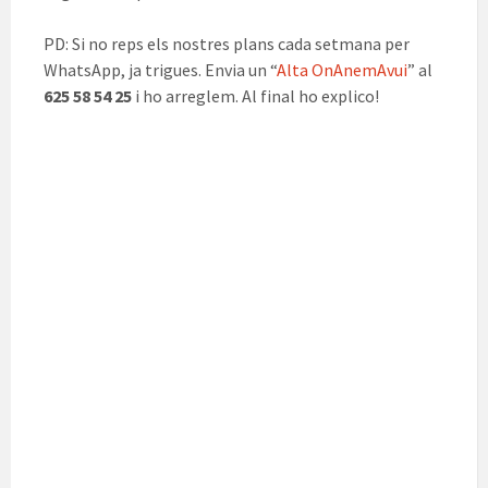
PD: Si no reps els nostres plans cada setmana per
WhatsApp, ja trigues. Envia un “
Alta OnAnemAvui
” al
625 58 54 25
i ho arreglem. Al final ho explico!