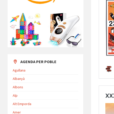
AGENDA PER POBLE
Agullana
Albanyà
Albons
Alp
Alt Emporda
Amer