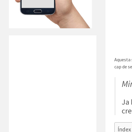
Aquesta
cap de s
Mi
Ja 
cre
Índex