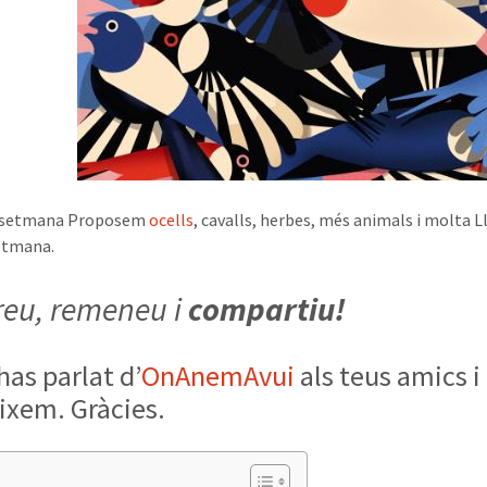
 setmana Proposem
ocells
, cavalls, herbes, més animals i molta 
etmana.
reu, remeneu i
compartiu!
has parlat d’
OnAnemAvui
als teus amics i
ixem. Gràcies.