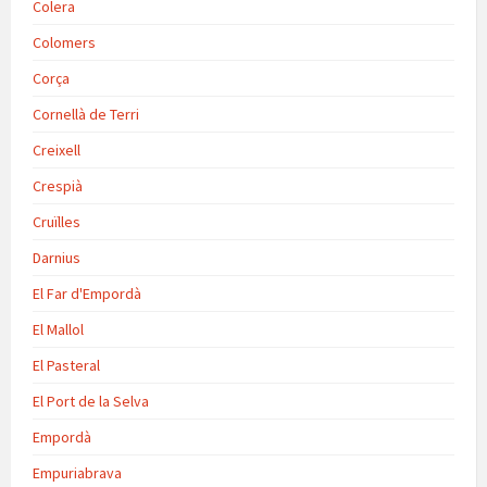
Colera
Colomers
Corça
Cornellà de Terri
Creixell
Crespià
Cruïlles
Darnius
El Far d'Empordà
El Mallol
El Pasteral
El Port de la Selva
Empordà
Empuriabrava