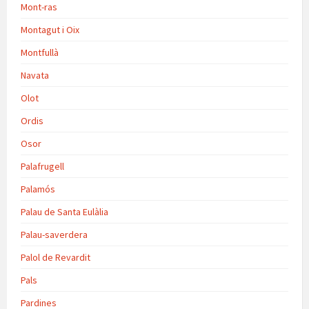
Mont-ras
Montagut i Oix
Montfullà
Navata
Olot
Ordis
Osor
Palafrugell
Palamós
Palau de Santa Eulàlia
Palau-saverdera
Palol de Revardit
Pals
Pardines