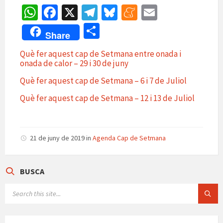
W
Fa
X
Te
Bl
M
E
h
ce
le
u
e
m
C
Share
at
b
gr
es
n
ai
o
Què fer aquest cap de Setmana entre onada i
sA
o
a
ky
ea
l
m
onada de calor – 29 i 30 de juny
p
o
m
m
p
Què fer aquest cap de Setmana – 6 i 7 de Juliol
p
k
e
ar
Què fer aquest cap de Setmana – 12 i 13 de Juliol
te
ix
21 de juny de 2019
in
Agenda Cap de Setmana
BUSCA
SEARCH: