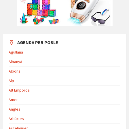
AGENDA PER POBLE
Agullana
Albanyà
Albons
Alp
Alt Emporda
Amer
Anglès
Arbúcies
Argelaguer