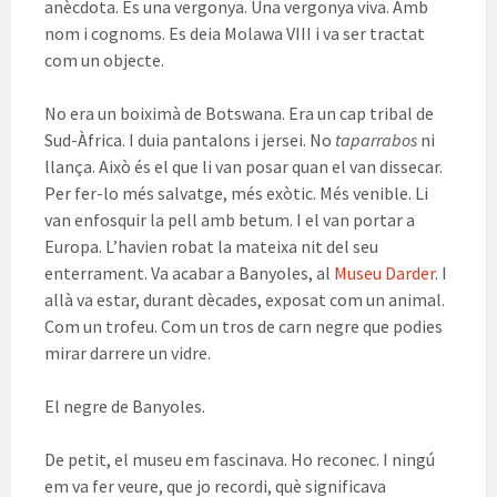
anècdota. És una vergonya. Una vergonya viva. Amb
nom i cognoms. Es deia Molawa VIII i va ser tractat
com un objecte.
No era un boiximà de Botswana. Era un cap tribal de
Sud-Àfrica. I duia pantalons i jersei. No
taparrabos
ni
llança. Això és el que li van posar quan el van dissecar.
Per fer-lo més salvatge, més exòtic. Més venible. Li
van enfosquir la pell amb betum. I el van portar a
Europa. L’havien robat la mateixa nit del seu
enterrament. Va acabar a Banyoles, al
Museu Darder
. I
allà va estar, durant dècades, exposat com un animal.
Com un trofeu. Com un tros de carn negre que podies
mirar darrere un vidre.
El negre de Banyoles.
De petit, el museu em fascinava. Ho reconec. I ningú
em va fer veure, que jo recordi, què significava