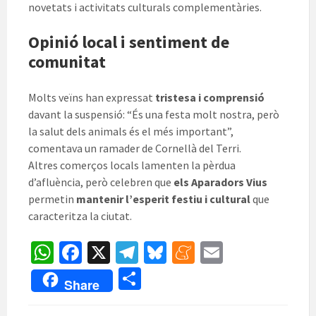
novetats i activitats culturals complementàries.
Opinió local i sentiment de
comunitat
Molts veïns han expressat
tristesa i comprensió
davant la suspensió: “És una festa molt nostra, però
la salut dels animals és el més important”,
comentava un ramader de Cornellà del Terri.
Altres comerços locals lamenten la pèrdua
d’afluència, però celebren que
els Aparadors Vius
permetin
mantenir l’esperit festiu i cultural
que
caracteritza la ciutat.
W
Fa
X
Te
Bl
M
E
h
ce
le
u
e
m
C
Share
at
b
gr
es
n
ai
o