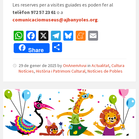
Les reserves per a visites guiades es poden fer al
telèfon 972 57 23 61
o a
comunicaciomuseus@ajbanyoles.org
.
W
Fa
X
Te
Bl
M
E
h
ce
le
u
e
m
C
Share
at
b
gr
es
n
ai
o
sA
o
a
ky
ea
l
m
29 de gener de 2025
by
OnAnemAvui
in
Actualitat
,
Cultura
Notícies
,
Història i Patrimoni Cultural
,
Notícies de Pobles
p
o
m
m
p
p
k
e
ar
carnaval
te
a
ix
Girona
Provincia