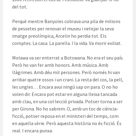
del tot.
Perquè mentre Banyoles cobrava una pila de milions
de pessetes per renovar el museu i netejar la seva
imatge preolímpica, Arcelin ho perdia tot. Els
comptes. La casa. La parella. I la vida. Va morir exiliat.
Molawa va ser enterrat a Botswana. No era el seu país.
Però ho van fer amb honors. Amb música. Amb
llàgrimes. Amb déu mil persones. Però només hi van
arribar quatre ossos i un crani. La resta del cos, la pell,
les ungles… Encara avui ningú sap on para. O no ho
volen dir. Encara pot estar en alguna lleixa tancada
amb clau, en una col·lecció privada. Potser torna a ser
per Girona. No ho sabrem. O, amb un toc de ciència-
ficció, potser reposa en el ministeri del temps, com
en aquella sèrie. Però aquesta història no és ficció. És
real. I encara punxa.