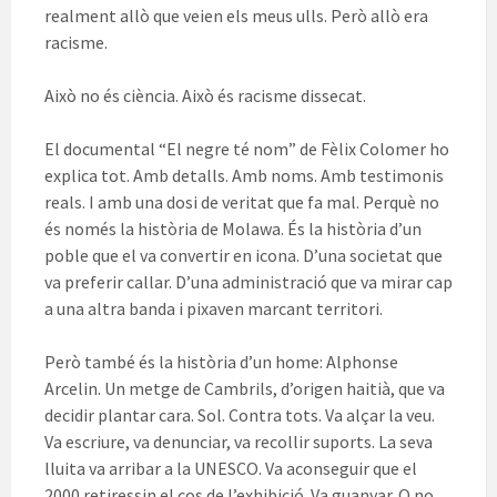
realment allò que veien els meus ulls. Però allò era
racisme.
Això no és ciència. Això és racisme dissecat.
El documental “El negre té nom” de Fèlix Colomer ho
explica tot. Amb detalls. Amb noms. Amb testimonis
reals. I amb una dosi de veritat que fa mal. Perquè no
és només la història de Molawa. És la història d’un
poble que el va convertir en icona. D’una societat que
va preferir callar. D’una administració que va mirar cap
a una altra banda i pixaven marcant territori.
Però també és la història d’un home: Alphonse
Arcelin. Un metge de Cambrils, d’origen haitià, que va
decidir plantar cara. Sol. Contra tots. Va alçar la veu.
Va escriure, va denunciar, va recollir suports. La seva
lluita va arribar a la UNESCO. Va aconseguir que el
2000 retiressin el cos de l’exhibició. Va guanyar. O no