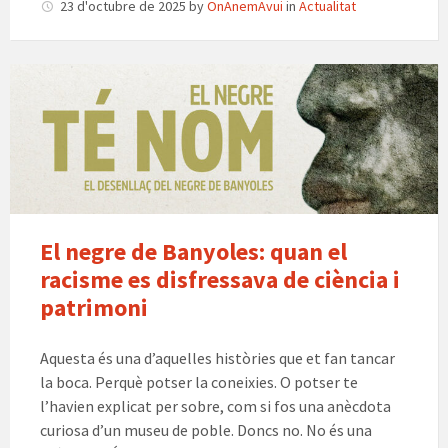
sA
o
a
ky
ea
l
m
23 d'octubre de 2025
by
OnAnemAvui
in
Actualitat
p
o
m
m
p
p
k
e
ar
El
te
negre
té
ix
nom
El negre de Banyoles: quan el
racisme es disfressava de ciència i
patrimoni
Aquesta és una d’aquelles històries que et fan tancar
la boca. Perquè potser la coneixies. O potser te
l’havien explicat per sobre, com si fos una anècdota
curiosa d’un museu de poble. Doncs no. No és una