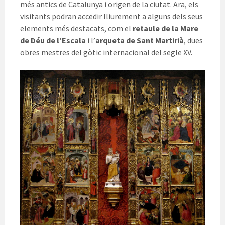
més antics de Catalunya i origen de la ciutat. Ara, els
visitants podran accedir lliurement a alguns dels seus
elements més destacats, com el
retaule de la Mare
de Déu de l’Escala
i l’
arqueta de Sant Martirià
, dues
obres mestres del gòtic internacional del segle XV.