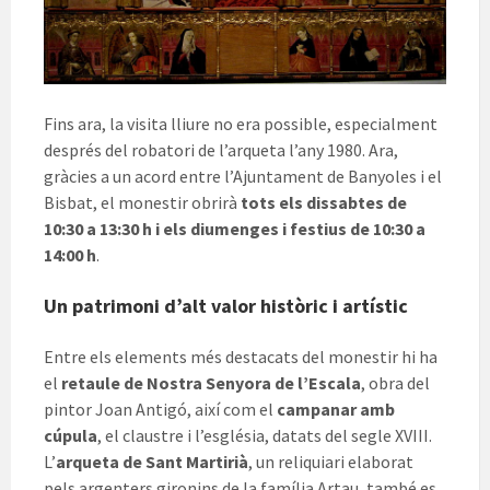
Fins ara, la visita lliure no era possible, especialment
després del robatori de l’arqueta l’any 1980. Ara,
gràcies a un acord entre l’Ajuntament de Banyoles i el
Bisbat, el monestir obrirà
tots els dissabtes de
10:30 a 13:30 h i els diumenges i festius de 10:30 a
14:00 h
.
Un patrimoni d’alt valor històric i artístic
Entre els elements més destacats del monestir hi ha
el
retaule de Nostra Senyora de l’Escala
, obra del
pintor Joan Antigó, així com el
campanar amb
cúpula
, el claustre i l’església, datats del segle XVIII.
L’
arqueta de Sant Martirià
, un reliquiari elaborat
pels argenters gironins de la família Artau, també es