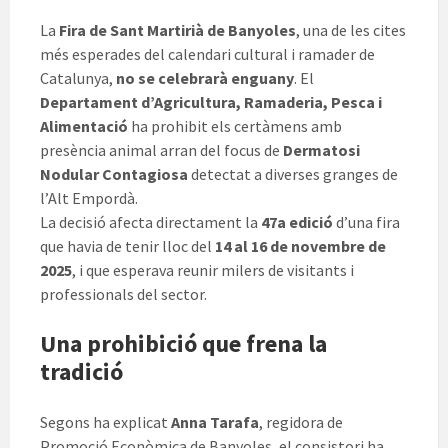
La
Fira de Sant Martirià de Banyoles
, una de les cites
més esperades del calendari cultural i ramader de
Catalunya,
no se celebrarà enguany
. El
Departament d’Agricultura, Ramaderia, Pesca i
Alimentació
ha prohibit els certàmens amb
presència animal arran del focus de
Dermatosi
Nodular Contagiosa
detectat a diverses granges de
l’Alt Empordà.
La decisió afecta directament la
47a edició
d’una fira
que havia de tenir lloc del
14 al 16 de novembre de
2025
, i que esperava reunir milers de visitants i
professionals del sector.
Una prohibició que frena la
tradició
Segons ha explicat
Anna Tarafa
, regidora de
Promoció Econòmica de Banyoles, el consistori ha