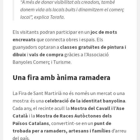
“A més de donar visibilitat als creadors, també
donem vida als locals buits i dinamitzem el comerç
local”, explica Tarafa.
Els visitants podran participar en un
joc de mots
encreuats
que connecta obres i espais. Els
guanyadors optaran a
classes gratuïtes de pintura i
dibuix
i
vals de compra
gràcies a l’Associació
Banyoles Comerç i Turisme.
Una fira amb ànima ramadera
La Fira de Sant Martirià no és només un mercat o una
mostra: és una
celebració de la identitat banyolina
.
Cada any, el recinte acull la
Mostra del Cavall i l’Ase
Català
i la
Mostra de Races Autòctones dels
Països Catalans
, convertint-se en un
punt de
trobada per a ramaders, artesans i famílies
d’arreu
del país.