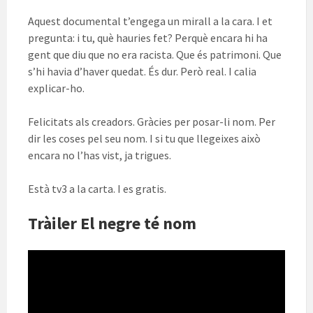
Aquest documental t’engega un mirall a la cara. I et
pregunta: i tu, què hauries fet? Perquè encara hi ha
gent que diu que no era racista. Que és patrimoni. Que
s’hi havia d’haver quedat. És dur. Però real. I calia
explicar-ho.
Felicitats als creadors. Gràcies per posar-li nom. Per
dir les coses pel seu nom. I si tu que llegeixes això
encara no l’has vist, ja trigues.
Està tv3 a la carta. I es gratis.
Tràiler El negre té nom