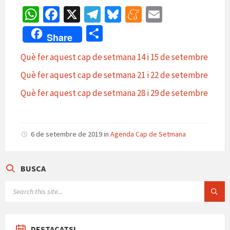
W
Fa
X
Te
Bl
M
E
h
ce
le
u
e
m
C
Share
at
b
gr
es
n
ai
o
Què fer aquest cap de setmana 14 i 15 de setembre
sA
o
a
ky
ea
l
m
Què fer aquest cap de setmana 21 i 22 de setembre
p
o
m
m
p
p
k
e
Què fer aquest cap de setmana 28 i 29 de setembre
ar
te
ix
6 de setembre de 2019
in
Agenda Cap de Setmana
BUSCA
SEARCH:
DESTACATS!