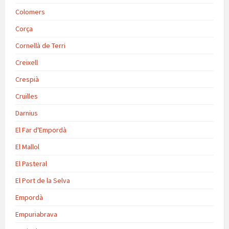
Colomers
Corça
Cornellà de Terri
Creixell
Crespià
Cruïlles
Darnius
El Far d'Empordà
El Mallol
El Pasteral
El Port de la Selva
Empordà
Empuriabrava