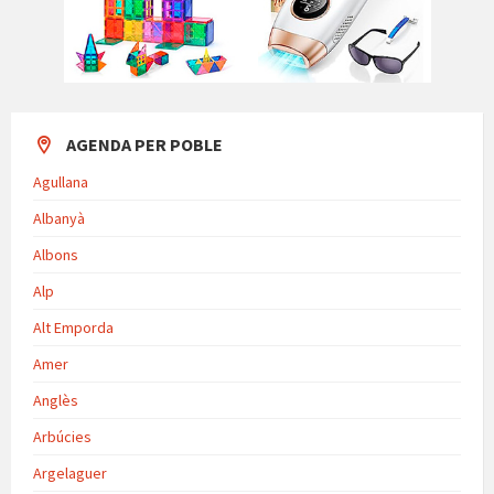
AGENDA PER POBLE
Agullana
Albanyà
Albons
Alp
Alt Emporda
Amer
Anglès
Arbúcies
Argelaguer