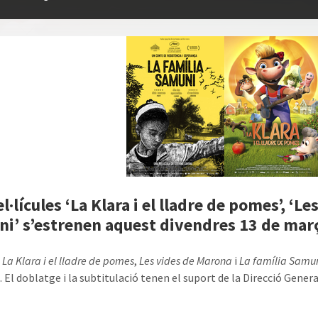
l·lícules ‘La Klara i el lladre de pomes’, ‘L
i’ s’estrenen aquest divendres 13 de març
s
La Klara i el lladre de pomes
,
Les vides de Marona
i
La família Samu
. El doblatge i la subtitulació tenen el suport de la Direcció Gener