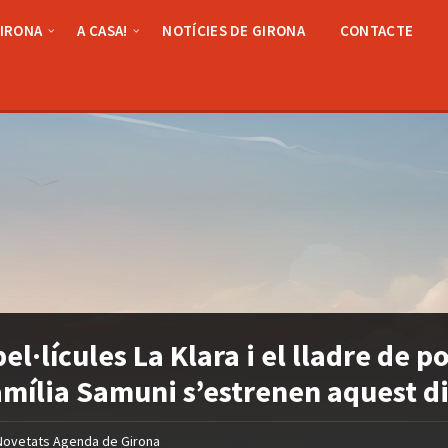
GIRONA
A CASA!
NOTÍCIES DE GIRONA
CONTACTE
pel·lícules La Klara i el lladre de 
amília Samuni s’estrenen aquest d
Novetats Agenda de Girona