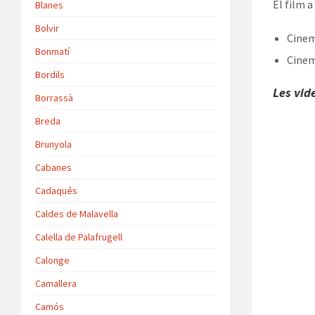
El film a
Blanes
Bolvir
Cinem
Bonmatí
Cinem
Bordils
Les vid
Borrassà
Breda
Brunyola
Cabanes
Cadaqués
Caldes de Malavella
Calella de Palafrugell
Calonge
Camallera
Camós