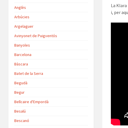
La Klara 
Anglès
i, per aq
Arbúcies
Argelaguer
Avinyonet de Puigventós
Banyoles
Barcelona
Bàscara
Batet de la Serra
Begudà
Begur
Bellcaire d'Empordà
Besalú
Bescanó