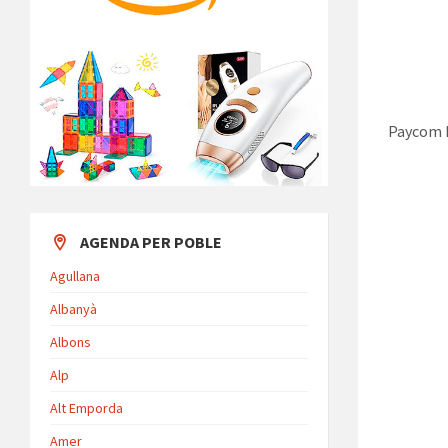
Paycom M
AGENDA PER POBLE
Agullana
Albanyà
Albons
Alp
Alt Emporda
Amer