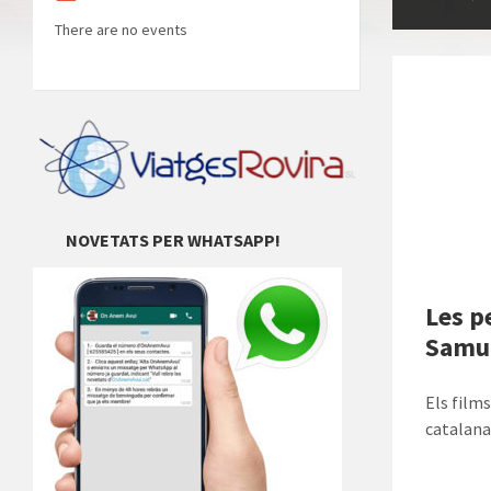
There are no events
NOVETATS PER WHATSAPP!
Les pe
Samun
Els film
catalana