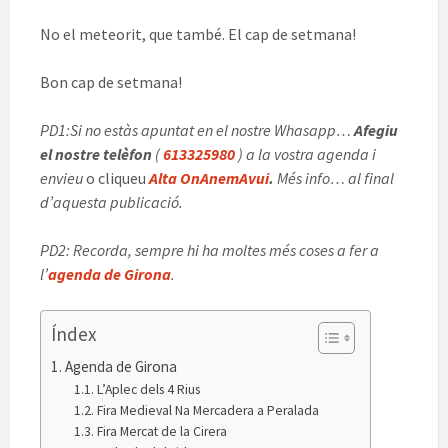
No el meteorit, que també. El cap de setmana!
Bon cap de setmana!
PD1:Si no estàs apuntat en el nostre Whasapp…
Afegiu
el nostre telèfon
(
613325980
) a la vostra agenda i
envieu
o cliqueu
Alta OnAnemAvui
.
Més info… al final
d’aquesta publicació.
PD2: Recorda, sempre hi ha moltes més coses a fer a
l’
agenda de Girona
.
Índex
Agenda de Girona
L’Aplec dels 4 Rius
Fira Medieval Na Mercadera a Peralada
Fira Mercat de la Cirera