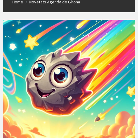
Home
Novetats Agenda de Girona
/