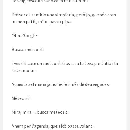
Jo vaig descobrir una cosa ben diferent.
Potser et sembla una ximpleria, però jo, que sóc com
un nen petit, m’ho passo pipa.
Obre Google.
Busca: meteorit.
I veuràs com un meteorit travessa la teva pantalla i la
fa tremolar.
Aquesta setmana ja ho he fet més de deu vegades.
Meteorit!
Mira, mira… busca meteorit.
Anem per l’agenda, que això passa volant.