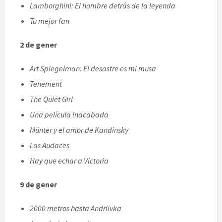
Lamborghini: El hombre detrás de la leyenda
Tu mejor fan
2 de gener
Art Spiegelman: El desastre es mi musa
Tenement
The Quiet Girl
Una película inacabada
Münter y el amor de Kandinsky
Las Audaces
Hay que echar a Victoria
9 de gener
2000 metros hasta Andriivka