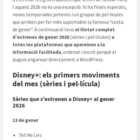
I aquest 2026 no és una excepció: hi ha finals esperats,
noves temporades potents i un grapat de pel·lícules
que arriben per fer més suportable la famosa “costa
de gener”. A continuació tens
el llistat complet
d’estrenes de gener 2026
(sèries i pel·lícules)
a
totes les plataformes que apareixen a la
informació facilitada
, ordenat i escrit perquè el
puguis enganxar directament a WordPress.
Disney+: els primers moviments
del mes (sèries i pel·lícula)
Sèries que s’estrenen a Disney+ al gener
2026
13 de gener
Tell Me Lies