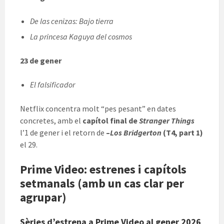
De las cenizas: Bajo tierra
La princesa Kaguya del cosmos
23 de gener
El falsificador
Netflix concentra molt “pes pesant” en dates
concretes, amb el
capítol final de
Stranger Things
l’1 de gener i el retorn de
–
Los Bridgerton
(T4, part 1)
el 29.
Prime Video: estrenes i capítols
setmanals (amb un cas clar per
agrupar)
Sèries d’estrena a Prime Video al gener 2026